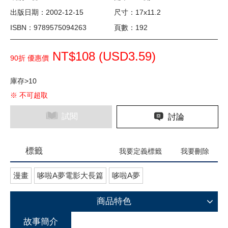
出版日期：2002-12-15
尺寸：17x11.2
ISBN：9789575094263
頁數：192
NT$108 (
USD
3.59)
90折 優惠價
庫存>10
※ 不可超取
試閱
討論
標籤
我要定義標籤
我要刪除
漫畫
哆啦A夢電影大長篇
哆啦A夢
商品特色
故事簡介