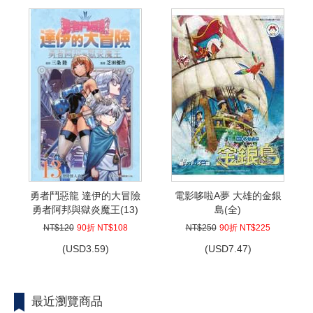
勇者鬥惡龍 達伊的大冒險
電影哆啦A夢 大雄的金銀
勇者阿邦與獄炎魔王(13)
島(全)
NT$120
90折 NT$108
NT$250
90折 NT$225
(
USD
3.59)
(
USD
7.47)
最近瀏覽商品