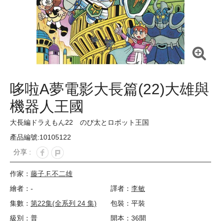
哆啦A夢電影大長篇(22)大雄與
機器人王國
大長編ドラえもん22 のび太とロボット王国
產品編號:10105122
分享 :
作家：
藤子.F.不二雄
繪者：-
譯者：
李敏
集數：
第22集(全系列 24 集)
包裝：平裝
級別：普
開本：36開