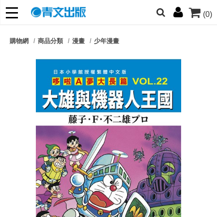
(0)
網的朋友們，提高警覺！
購物網
商品分類
漫畫
少年漫畫
哆啦
柯南
寶可夢
迷宮飯
我推