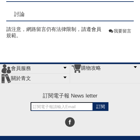
討論
請注意，網路留言仍有法律限制，請遵會員
我要留言
規範。
購物攻略
會員服務
常見問題
購物說明
訂單查詢
門市據點
關於青文
會員辦法
客服信箱
隱私條款
網站導覽
公司簡介
最新消息
版權聲明
訂閱電子報 News letter
訂閱