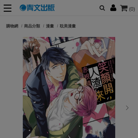
(0)
網的朋友們，提高警覺！
購物網
商品分類
漫畫
耽美漫畫
哆啦
柯南
寶可夢
迷宮飯
我推
next