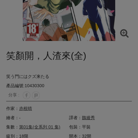
笑顏開，人渣來(全)
笑う門にはクズ来たる
產品編號:10430300
分享 :
作家：
赤根晴
繪者：-
譯者：
魏嫚秀
集數：
第01集(全系列 01 集)
包裝：平裝
級別：18限
開本：32開