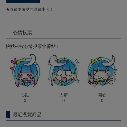
★收錄兩張雙面典藏小卡！
心情投票
快點來按心情投票拿菁點！
prev
next
心動
大驚
開心
0
0
0
最近瀏覽商品