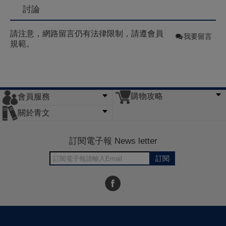
討論
請注意，網路留言仍有法律限制，請遵會員
我要留言
規範。
購物攻略
會員服務
常見問題
購物說明
訂單查詢
門市據點
關於青文
會員辦法
客服信箱
隱私條款
網站導覽
公司簡介
最新消息
版權聲明
訂閱電子報 News letter
訂閱