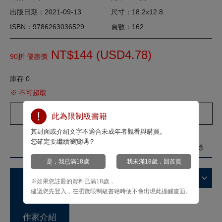
出版日期：2021-09-13
尺寸：18.2x12.8
ISBN：9786263036529
頁數：162
NT$144 (
USD
4.78)
90折 優惠價
庫存:0
※ 不可超取
試閱
討論
此為限制級書籍
其封面或介紹文字不適合未成年者觀看與購買。
您確定要繼續瀏覽嗎？
標籤
我要定義標籤
我要刪除
是，我已滿18歲
我未滿18歲，回首頁
商品特色
※如果您註冊的資料已滿18歲，
建議您先登入，在瀏覽限制級書籍時便不會出現此提醒畫面。
故事簡介
作家介紹