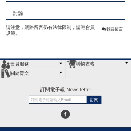
討論
請注意，網路留言仍有法律限制，請遵會員
我要留言
規範。
購物攻略
會員服務
常見問題
購物說明
訂單查詢
門市據點
關於青文
會員辦法
客服信箱
隱私條款
網站導覽
公司簡介
最新消息
版權聲明
訂閱電子報 News letter
訂閱