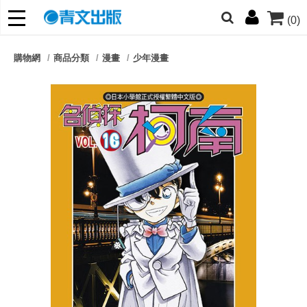
(0)
網的朋友們，提高警覺！
購物網
商品分類
漫畫
少年漫畫
哆啦
柯南
寶可夢
迷宮飯
我推