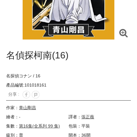
名偵探柯南(16)
名探偵コナン / 16
產品編號:101018161
分享 :
作家：
青山剛昌
繪者：-
譯者：
張正薇
集數：
第16集(全系列 99 集)
包裝：平裝
級別：普
開本：36開