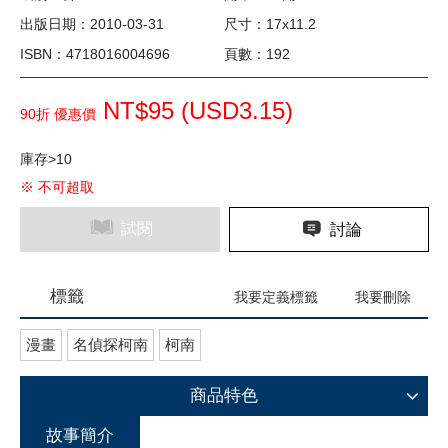
出版日期：2010-03-31
尺寸：17x11.2
ISBN：4718016004696
頁數：192
NT$95 (
USD
3.15)
90折 優惠價
庫存>10
※ 不可超取
試閱
討論
標籤
我要定義標籤
我要刪除
漫畫
名偵探柯南
柯南
商品特色
故事簡介