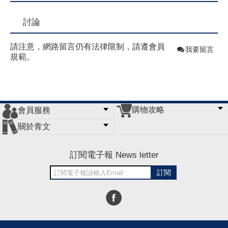
討論
請注意，網路留言仍有法律限制，請遵會員
我要留言
規範。
購物攻略
會員服務
常見問題
購物說明
訂單查詢
門市據點
關於青文
會員辦法
客服信箱
隱私條款
網站導覽
公司簡介
最新消息
版權聲明
訂閱電子報 News letter
訂閱