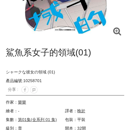
鯊魚系女子的領域(01)
シャークな彼女の領域 (01)
產品編號:10258701
分享 :
作家：
樂樂
繪者：-
譯者：
晚於
集數：
第01集(全系列 01 集)
包裝：平裝
級別：普
開本：32開