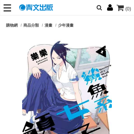
(0)
網的朋友們，提高警覺！
購物網
商品分類
漫畫
少年漫畫
哆啦
柯南
寶可夢
迷宮飯
我推