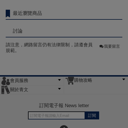
最近瀏覽商品
討論
請注意，網路留言仍有法律限制，請遵會員
我要留言
規範。
購物攻略
會員服務
常見問題
購物說明
訂單查詢
門市據點
關於青文
會員辦法
客服信箱
隱私條款
網站導覽
公司簡介
最新消息
版權聲明
訂閱電子報 News letter
訂閱