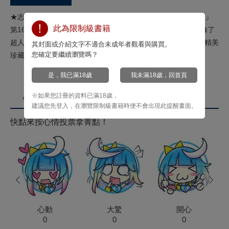
★志水雪的最新長篇系列＊★拿下2014年『這本ＢＬ不得了！』
此為限制級書籍
第16名。★長久以來懷抱在心中的愛戀──如今有了答案！收錄了
超人氣情侶檔．大輝×澤斗的戀愛成就篇──★第11集隨書附贈精美
其封面或介紹文字不適合未成年者觀看與購買。
您確定要繼續瀏覽嗎？
珍藏卡１張＊
是，我已滿18歲
我未滿18歲，回首頁
※如果您註冊的資料已滿18歲，
心情投票
建議您先登入，在瀏覽限制級書籍時便不會出現此提醒畫面。
快點來按心情投票拿菁點！
prev
next
心動
大驚
開心
0
0
0