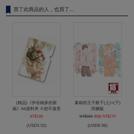
買了此商品的人，也買了...
(精品)《伊谷納多的新
巢箱的王子殿下(上)+(下)
娘》A4資料夾 ※恕不接受
同捆版
退訂退款
NT$100
NT$300
90折 NT$270
(
USD
3.32)
(
USD
8.96)