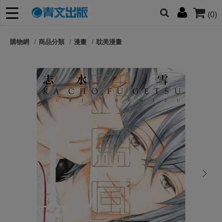
(0)
網的朋友們，提高警覺！
購物網
商品分類
漫畫
耽美漫畫
哆啦
柯南
寶可夢
迷宮飯
我推
next