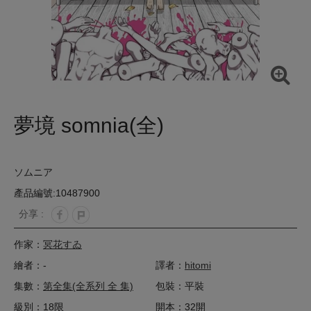
夢境 somnia(全)
ソムニア
產品編號:10487900
分享 :
作家：
冥花すゐ
繪者：-
譯者：
hitomi
集數：
第全集(全系列 全 集)
包裝：平裝
級別：18限
開本：32開