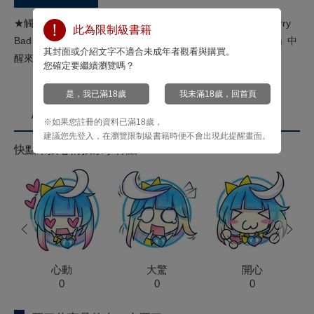
★觸犯禁忌的外科醫生×餘命倒數的青年，滿溢細膩情感的Merry
此為限制級書籍
Bad End——★無論傳遞了多少次心意，最終還是會從「夢境」中
其封面或介紹文字不適合未成年者觀看與購買。
醒來⋯⋯★隨書附錄：雙面小卡
您確定要繼續瀏覽嗎？
是，我已滿18歲
我未滿18歲，回首頁
心情投票
※如果您註冊的資料已滿18歲，
建議您先登入，在瀏覽限制級書籍時便不會出現此提醒畫面。
快點來按心情投票拿菁點！
prev
next
心動
大驚
開心
0
0
0