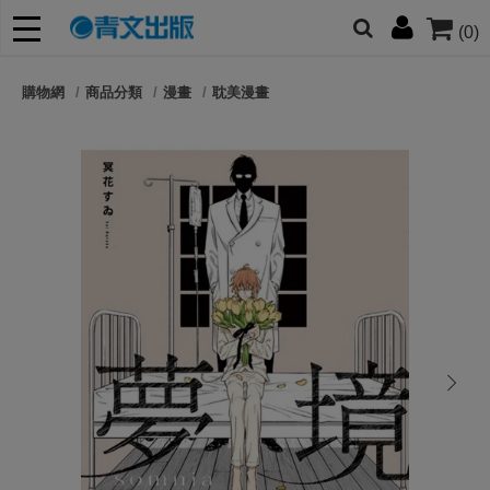
(0)
網的朋友們，提高警覺！
購物網
商品分類
漫畫
耽美漫畫
哆啦
柯南
寶可夢
迷宮飯
我推
next