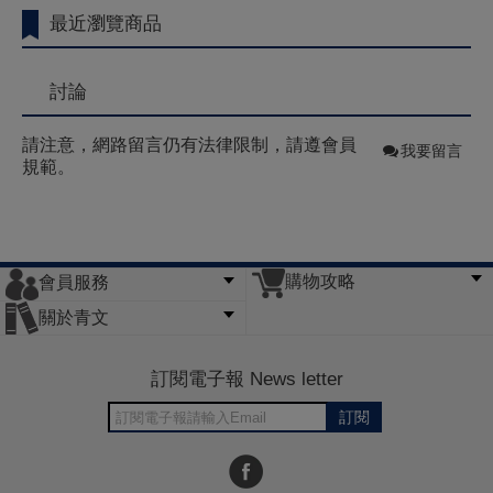
最近瀏覽商品
討論
請注意，網路留言仍有法律限制，請遵會員
我要留言
規範。
購物攻略
會員服務
常見問題
購物說明
訂單查詢
門市據點
關於青文
會員辦法
客服信箱
隱私條款
網站導覽
公司簡介
最新消息
版權聲明
訂閱電子報 News letter
訂閱