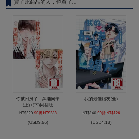
買了此商品的人，也買了...
你被附身了，黑瀨同學
我的最佳娼友(全)
(上)+(下)同捆版
NT$320
90折 NT$288
NT$140
90折 NT$126
(
USD
9.56)
(
USD
4.18)