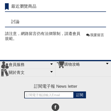
最近瀏覽商品
討論
請注意，網路留言仍有法律限制，請遵會員
我要留言
規範。
購物攻略
會員服務
常見問題
購物說明
訂單查詢
門市據點
關於青文
會員辦法
客服信箱
隱私條款
網站導覽
公司簡介
最新消息
版權聲明
訂閱電子報 News letter
訂閱