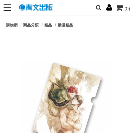
(0)
網的朋友們，提高警覺！
購物網
商品分類
精品
動漫精品
哆啦
柯南
寶可夢
迷宮飯
我推