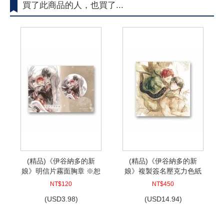
買了此商品的人，也買了...
(精品)《伊谷納多的新
(精品)《伊谷納多的新
娘》明信片霧面胸章 ※恕
娘》複製簽名壓克力色紙
不接受退訂退款
※恕不接受退訂退款
NT$120
NT$450
(
USD
3.98)
(
USD
14.94)