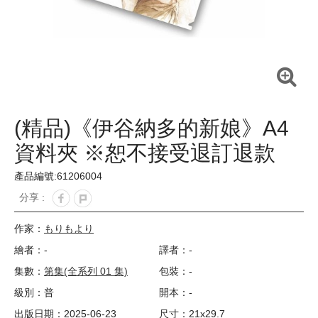
(精品)《伊谷納多的新娘》A4
資料夾 ※恕不接受退訂退款
產品編號:61206004
分享 :
作家：
もりもより
繪者：-
譯者：-
集數：
第集(全系列 01 集)
包裝：-
級別：普
開本：-
出版日期：2025-06-23
尺寸：21x29.7