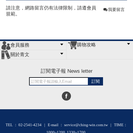
請注意，網路留言仍有法律限制，請遵會員
我要留言
規範。
購物攻略
會員服務
常見問題
購物說明
訂單查詢
門市據點
關於青文
會員辦法
客服信箱
隱私條款
網站導覽
公司簡介
最新消息
版權聲明
訂閱電子報 News letter
訂閱
TEL ： 02-2541-4234 | E-mail ： service@ching-win.com.tw | TIME：
1000~1200 1330~1700