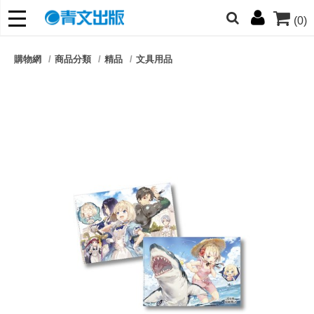
(0)
網的朋友們，提高警覺！
購物網
商品分類
精品
文具用品
哆啦
柯南
寶可夢
迷宮飯
我推