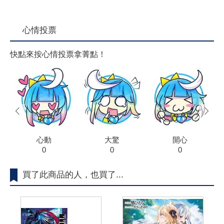
心情投票
快點來按心情投票拿菁點！
prev
next
心動
大驚
開心
0
0
0
買了此商品的人，也買了...