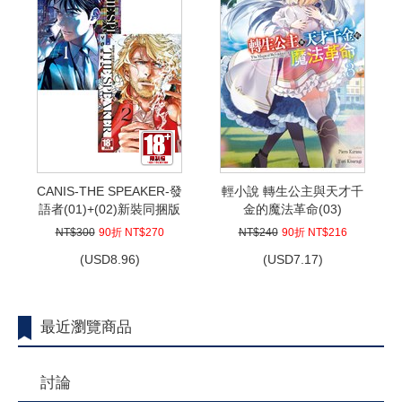
CANIS-THE SPEAKER-發
輕小說 轉生公主與天才千
語者(01)+(02)新裝同捆版
金的魔法革命(03)
NT$300
90折 NT$270
NT$240
90折 NT$216
(
USD
8.96)
(
USD
7.17)
最近瀏覽商品
討論