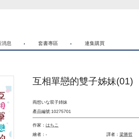
喜歡青文購物網的朋友們，提高警覺！
新消息
套書專區
連集購買
互相單戀的雙子姊妹(01)
両想いな双子姉妹
產品編號:10275701
作家：
はちこ
繪者：-
譯者：
梁勝哲