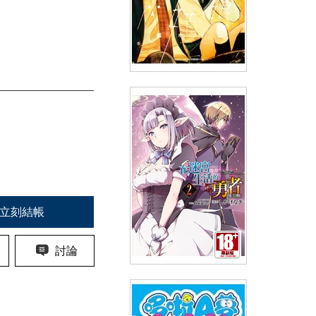
約定的灰姑娘(05)
(
USD
4.18)
NT$140
90折 NT$126
立刻結帳
討論
在迷宮生活的原勇者 THE
COMIC(02)