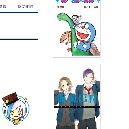
(
USD
4.18)
NT$140
90折 NT$126
標籤
我要刪除
哆啦A夢短篇集(16)
(
USD
3.29)
NT$110
90折 NT$99