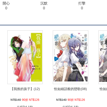
開心
沉默
打擊
0
0
0
【我推的孩子】(12)
恰如細語般的戀歌(08)
恰如
NT$140
90折 NT$126
NT$140
90折 NT$126