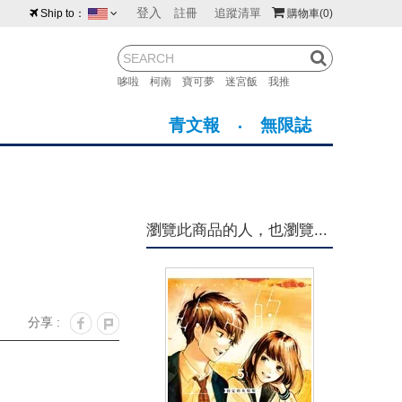
登入
註冊
追蹤清單
Ship to：
購物車
(0)
台灣
紐西蘭
馬來西亞
哆啦
柯南
寶可夢
迷宮飯
我推
荷蘭
英國
澳大利亞
青文報
無限誌
新加坡
加拿大
日本
美國
香港
韓國
瀏覽此商品的人，也瀏覽...
澳門
菲律賓
分享 :