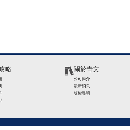
攻略
關於青文
題
公司簡介
明
最新消息
詢
版權聲明
點
2-2541-4234 | E-mail ： service@ching-win.com.tw | TIME： 1000~1200 13