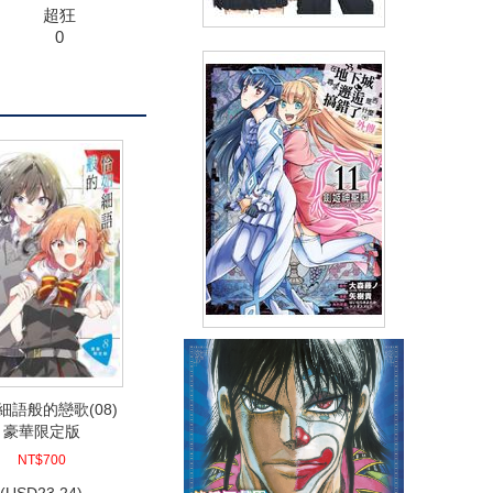
超狂
0
堀與宮村(11)
(
USD
4.18)
NT$140
90折 NT$126
在地下城尋求邂逅是否搞錯了什
麼 外傳 劍姬神聖譚(11)
(
USD
4.18)
細語般的戀歌(08)
NT$140
90折 NT$126
豪華限定版
NT$700