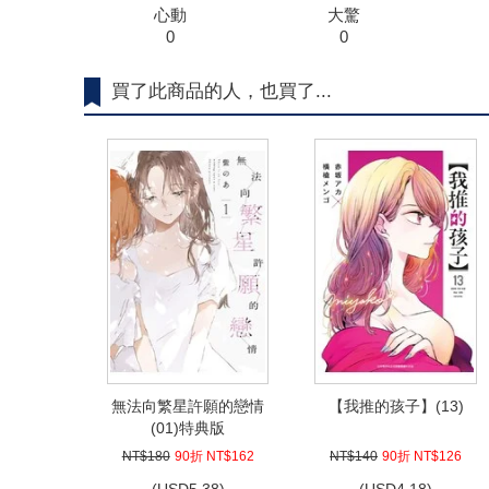
心動
大驚
0
0
買了此商品的人，也買了...
無法向繁星許願的戀情
【我推的孩子】(13)
(01)特典版
NT$180
90折 NT$162
NT$140
90折 NT$126