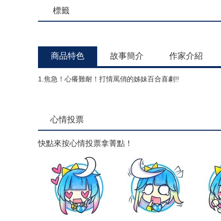
標籤
商品特色
故事簡介
作家介紹
1.焦急！心癢難耐！打情罵俏的姊妹百合喜劇!!
心情投票
快點來按心情投票拿菁點！