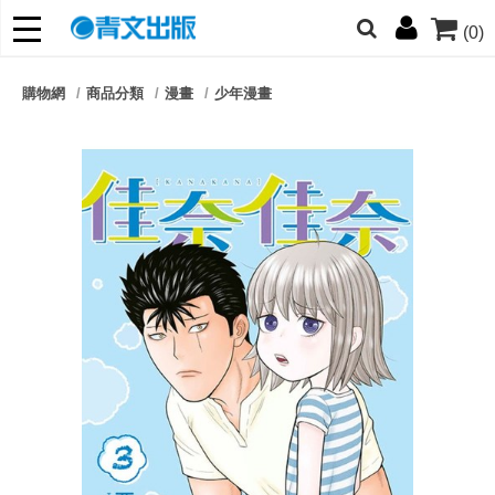
(0)
網的朋友們，提高警覺！
購物網
商品分類
漫畫
少年漫畫
哆啦
柯南
寶可夢
迷宮飯
我推