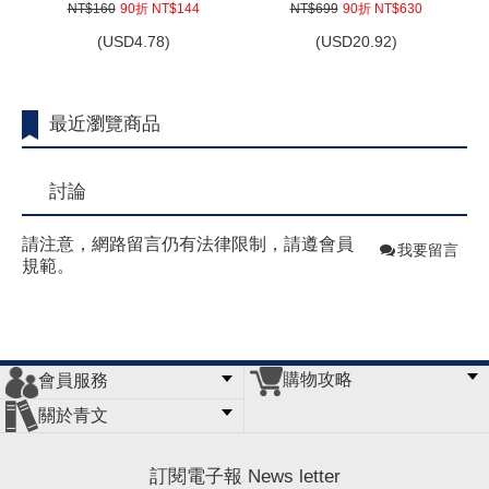
NT$160
90折 NT$144
NT$699
90折 NT$630
(
USD
4.78)
(
USD
20.92)
最近瀏覽商品
討論
請注意，網路留言仍有法律限制，請遵會員
我要留言
規範。
購物攻略
會員服務
常見問題
購物說明
訂單查詢
門市據點
關於青文
會員辦法
客服信箱
隱私條款
網站導覽
公司簡介
最新消息
版權聲明
訂閱電子報 News letter