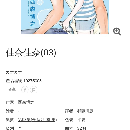
佳奈佳奈(03)
カナカナ
產品編號:10275003
分享 :
作家：
西森博之
繪者：-
譯者：
和靜清寂
集數：
第03集(全系列 06 集)
包裝：平裝
級別：普
開本：32開