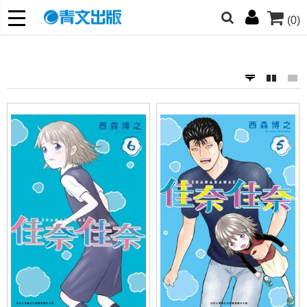
(0)
網的朋友們，提高警覺！
哆啦
柯南
寶可夢
迷宮飯
我推