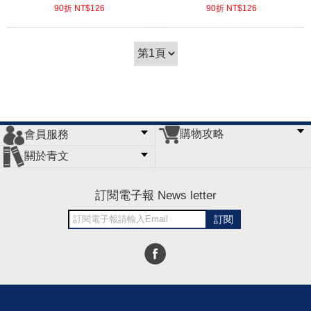
90折 NT$
126
90折 NT$
126
(
USD
4.18)
(
USD
4.18)
購物攻略
會員服務
常見問題
購物說明
訂單查詢
門市據點
關於青文
會員辦法
客服信箱
隱私條款
網站導覽
公司簡介
最新消息
版權聲明
訂閱電子報 News letter
訂閱