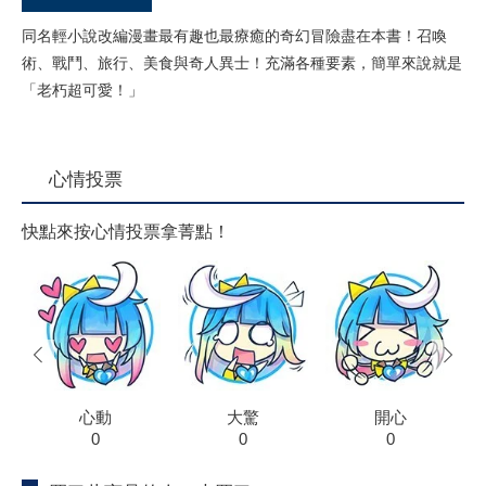
同名輕小說改編漫畫最有趣也最療癒的奇幻冒險盡在本書！召喚
術、戰鬥、旅行、美食與奇人異士！充滿各種要素，簡單來說就是
「老朽超可愛！」
心情投票
快點來按心情投票拿菁點！
prev
next
心動
大驚
開心
0
0
0