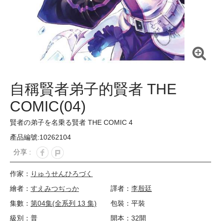
自稱賢者弟子的賢者 THE
COMIC(04)
賢者の弟子を名乗る賢者 THE COMIC 4
產品編號:10262104
分享 :
作家：
りゅうせんひろづく
繪者：
すえみつぢっか
譯者：
李殷廷
集數：
第04集(全系列 13 集)
包裝：平裝
級別：普
開本：32開