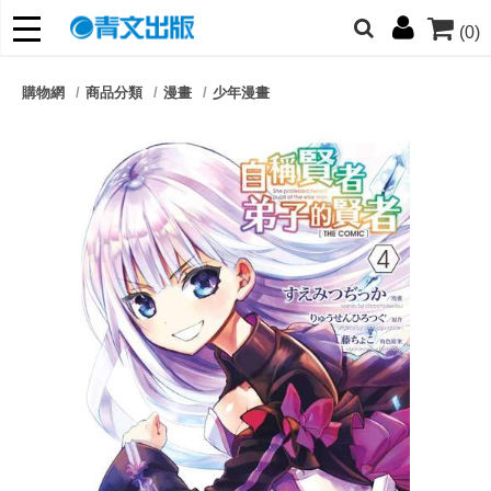
(0)
網的朋友們，提高警覺！
購物網
商品分類
漫畫
少年漫畫
哆啦
柯南
寶可夢
迷宮飯
我推