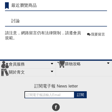
最近瀏覽商品
討論
請注意，網路留言仍有法律限制，請遵會員
我要留言
規範。
購物攻略
會員服務
常見問題
購物說明
訂單查詢
門市據點
關於青文
會員辦法
客服信箱
隱私條款
網站導覽
公司簡介
最新消息
版權聲明
訂閱電子報 News letter
訂閱