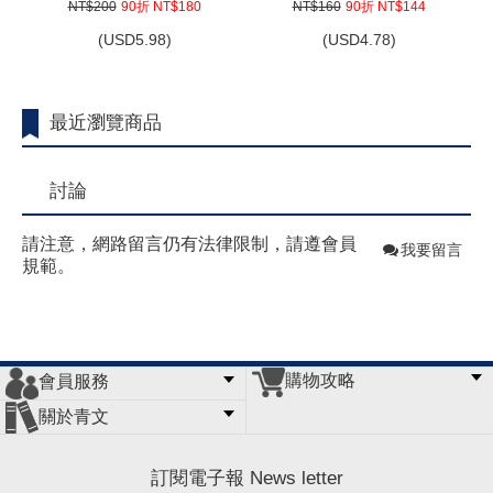
NT$200
90折 NT$180
NT$160
90折 NT$144
(
USD
5.98)
(
USD
4.78)
最近瀏覽商品
討論
請注意，網路留言仍有法律限制，請遵會員
我要留言
規範。
購物攻略
會員服務
常見問題
購物說明
訂單查詢
門市據點
關於青文
會員辦法
客服信箱
隱私條款
網站導覽
公司簡介
最新消息
版權聲明
訂閱電子報 News letter