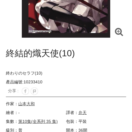
終結的熾天使(10)
終わりのセラフ(10)
產品編號:10233410
分享 :
作家：
山本大和
繪者：-
譯者：
弁天
集數：
第10集(全系列 35 集)
包裝：平裝
級別：普
開本：36開