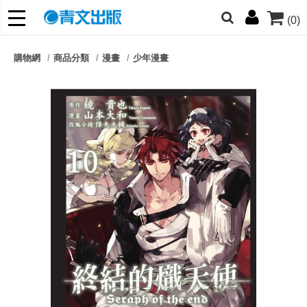
(0)
網的朋友們，提高警覺！
購物網
商品分類
漫畫
少年漫畫
哆啦
柯南
寶可夢
迷宮飯
我推