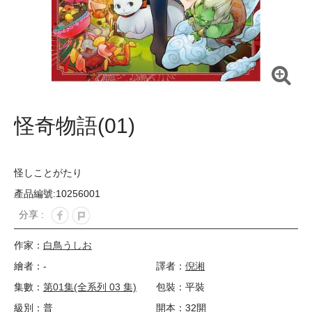
怪奇物語(01)
怪しことがたり
產品編號:10256001
分享 :
作家：
白鳥うしお
繪者：-
譯者：
倪湘
集數：
第01集(全系列 03 集)
包裝：平裝
級別：普
開本：32開