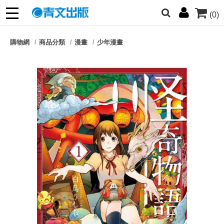
(0)
網的朋友們，提高警覺！
購物網
商品分類
漫畫
少年漫畫
哆啦
柯南
寶可夢
迷宮飯
我推