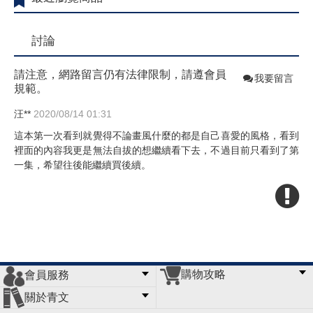
討論
請注意，網路留言仍有法律限制，請遵會員
我要留言
規範。
汪**
2020/08/14 01:31
這本第一次看到就覺得不論畫風什麼的都是自己喜愛的風格，看到
裡面的內容我更是無法自拔的想繼續看下去，不過目前只看到了第
一集，希望往後能繼續買後續。
購物攻略
會員服務
常見問題
購物說明
訂單查詢
門市據點
關於青文
會員辦法
客服信箱
隱私條款
網站導覽