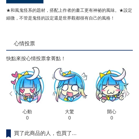
★和風鬼怪系的題材，搭配上作者的畫工更有神祕的風味。★設定
細微，不管是鬼怪的設定還是世界觀都很有自己的風格！
心情投票
快點來按心情投票拿菁點！
prev
next
心動
大驚
開心
0
0
0
買了此商品的人，也買了...