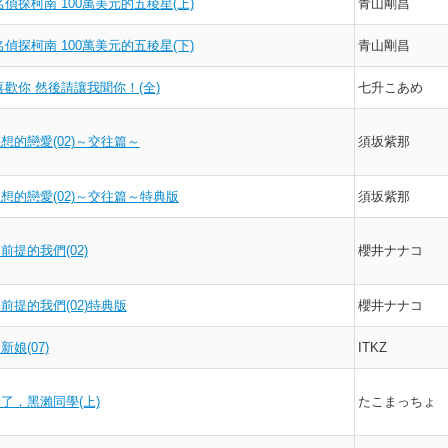
名偵探柯南 100萬美元的五稜星(上)
青山剛昌
名偵探柯南 100萬美元的五稜星(下)
青山剛昌
我喜歡你 然後請讓我聞你！(全)
七升こあめ
想的戀愛(02)～交往篇～
須坂紫那
想的戀愛(02)～交往篇～特典版
須坂紫那
前提的我們(02)
櫻井ナナコ
前提的我們(02)特典版
櫻井ナナコ
娘(07)
ITKZ
了，黑瀨同學(上)
たこまっちょ