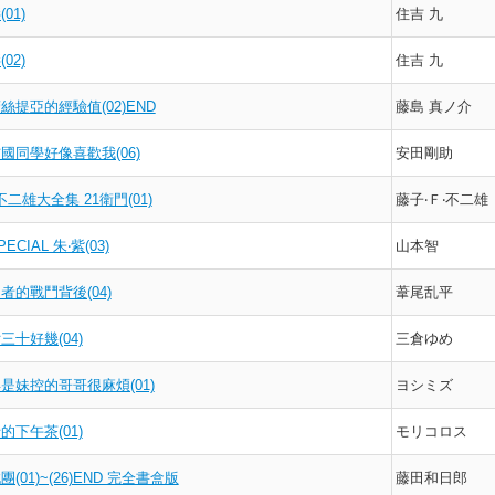
01)
住吉 九
02)
住吉 九
絲提亞的經驗值(02)END
藤島 真ノ介
國同學好像喜歡我(06)
安田剛助
不二雄大全集 21衛門(01)
藤子‧Ｆ‧不二雄
CIAL 朱‧紫(03)
山本智
者的戰鬥背後(04)
葦尾乱平
三十好幾(04)
三倉ゆめ
是妹控的哥哥很麻煩(01)
ヨシミズ
的下午茶(01)
モリコロス
(01)~(26)END 完全書盒版
藤田和日郎