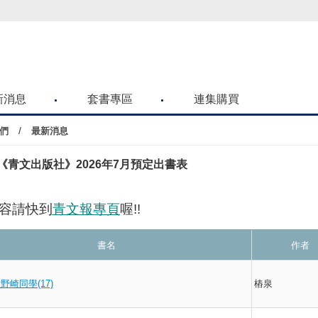
喜歡青文購物網的朋友們，提高警覺！
新消息
套書專區
連集購買
/
們
最新消息
《青文出版社》2026年7月預定出書表
容請快到
青文報專頁
喔!!
書名
作者
野崎同學(17)
樁泉