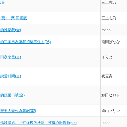
二葉
三上志乃
一葉+二葉 同捆版
三上志乃
的推是我(全)
rosca
的完美男友讓我招架不住！(03)
南国ばなな
雨夜之星(全)
そらと
戀愛緋聞(全)
夜更宵
的應援口號(全)
鯨田ヒロト
想要人妻作為報酬(02)
遠山ブリン
指蹂躪妳。～打烊後的沙龍、被壞心眼欺負(08)
neco