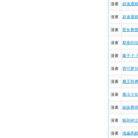
漫畫
超速通膨(
漫畫
超速通膨(
漫畫
聖女賽蕾
漫畫
鄰座的信
漫畫
藤子‧Ｆ‧
漫畫
寶可夢SPE
漫畫
魔王與勇
漫畫
魔法少女
漫畫
妹妹覺得
漫畫
貓與紳士
漫畫
傀儡馬戲團