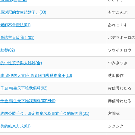
最討厭的女生結婚了。(03)
もすこんぶ
老師不會魔法(01)
あれっくす
會讓主人吸我！(01)
パデラポッロ
餐(02)
ソウイチロウ
的中性孩子與大姊姊(全)
つみきつき
龍 達伊的大冒險 勇者阿邦與獄炎魔王(13)
芝田優作
千金 轉生天下唯我獨尊(02)
赤信号わたる
千金 轉生天下唯我獨尊(03)END
赤信号わたる
約的公爵千金，決定捨棄名為貴族千金的假面具(01)
宮間諒
美的結束方式(01)
シクシク