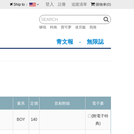
登入
註冊
追蹤清單
Ship to：
購物車
(0)
台灣
紐西蘭
馬來西亞
哆啦
柯南
寶可夢
迷宮飯
我推
荷蘭
英國
澳大利亞
青文報
無限誌
新加坡
加拿大
日本
美國
香港
韓國
澳門
菲律賓
書系
定價
首刷附錄
電子書
〇(附電子特
BOY
140
典)