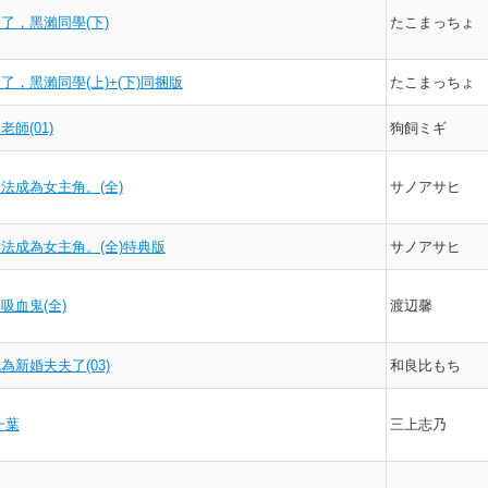
了，黑瀨同學(下)
たこまっちょ
了，黑瀨同學(上)+(下)同捆版
たこまっちょ
師(01)
狗飼ミギ
法成為女主角。(全)
サノアサヒ
法成為女主角。(全)特典版
サノアサヒ
吸血鬼(全)
渡辺馨
為新婚夫夫了(03)
和良比もち
一葉
三上志乃