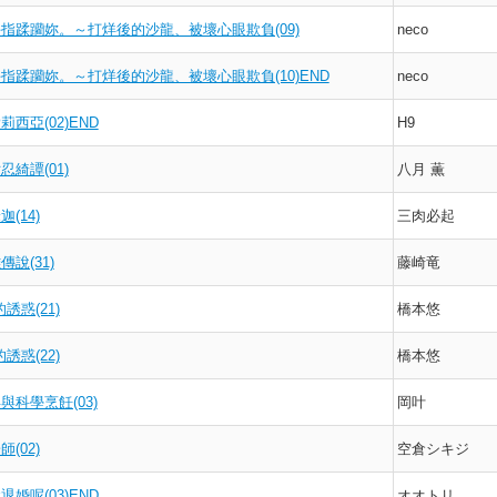
指蹂躪妳。～打烊後的沙龍、被壞心眼欺負(09)
neco
指蹂躪妳。～打烊後的沙龍、被壞心眼欺負(10)END
neco
西亞(02)END
H9
忍綺譚(01)
八月 薫
(14)
三肉必起
說(31)
藤崎竜
的誘惑(21)
橋本悠
的誘惑(22)
橋本悠
與科學烹飪(03)
岡叶
(02)
空倉シキジ
婚呢(03)END
オオトリ