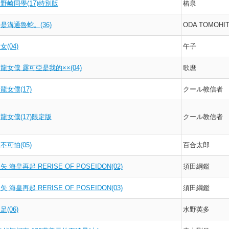
野崎同學(17)特別版
樁泉
是溝通魯蛇。(36)
ODA TOMOHI
(04)
午子
龍女僕 露可亞是我的××(04)
歌麿
龍女僕(17)
クール教信者
龍女僕(17)限定版
クール教信者
不可怕(05)
百合太郎
 海皇再起 RERISE OF POSEIDON(02)
須田綱鑑
 海皇再起 RERISE OF POSEIDON(03)
須田綱鑑
(06)
水野英多