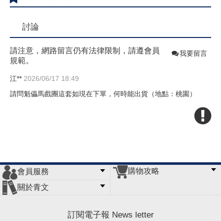
討論
請注意，網路留言仍有法律限制，請遵會員
我要留言
規範。
江**
2026/06/17 18:49
請問魁儡馬戲團這套如現在下單，何時能出貨（地點：桃園）
購物攻略
會員服務
常見問題
購物說明
訂單查詢
門市據點
關於青文
會員辦法
客服信箱
隱私條款
網站導覽
公司簡介
最新消息
版權聲明
訂閱電子報 News letter