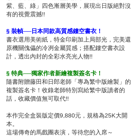
紫、藍、綠」四色漸層美學，展現出日版絕對沒
有的視覺震撼
!!
§
裝幀
──日本同款高質感鏤空書衣
！
書衣選用美術紙，特金印刷加上局部光，完美還
原機關傀儡的冷冽金屬質感；搭配鏤空書衣設
計，透出內封的全彩水亮光人物
!!
§
特典
──獨家作者新繪複製簽名卡
！
隨書附贈藤田和日郎老師「專為繁中版繪製」的
複製簽名卡！收錄老師特別寫給繁中版讀者的
話，收藏價值無可取代
!!
本作完全盒裝版定價9,880元，規格為25K大開
本。
這場傳奇的馬戲團表演，等待您的入席～