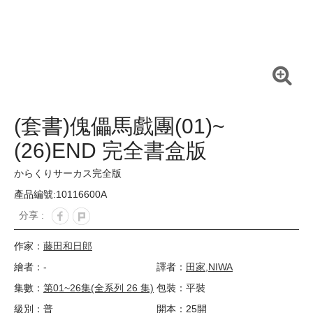
(套書)傀儡馬戲團(01)~
(26)END 完全書盒版
からくりサーカス完全版
產品編號:10116600A
分享 :
作家：
藤田和日郎
繪者：-
譯者：
田家
,
NIWA
集數：
第01~26集(全系列 26 集)
包裝：平裝
級別：普
開本：25開