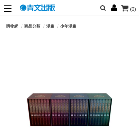
(0)
網的朋友們，提高警覺！
購物網
商品分類
漫畫
少年漫畫
哆啦
柯南
寶可夢
迷宮飯
我推