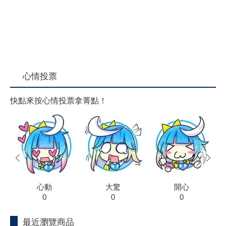
心情投票
快點來按心情投票拿菁點！
prev
next
心動
大驚
開心
0
0
0
最近瀏覽商品