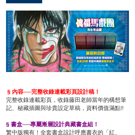
§
內容
──完整收錄連載彩頁設計稿
！
完整收錄連載彩頁，收錄藤田老師當年的構想筆
記、秘藏插圖與珍貴設定草稿，資料價值滿點
!!
§
書盒
──專屬漸層設計典藏書盒組
！
繁中版獨有！全套書盒設計呼應書衣的「紅、