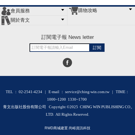
購物攻略
會員服務
常見問題
購物說明
訂單查詢
門市據點
關於青文
會員辦法
客服信箱
隱私條款
網站導覽
公司簡介
最新消息
版權聲明
訂閱電子報 News letter
訂閱
TEL ： 02-2541-4234 | E-mail ： service@ching-win.com.tw | TIME：
1000~1200 1330~1700
青文出版社股份有限公司 Copyright ©2025 CHING WIN PUBLISHING CO.,
LTD. All Rights Reserved.
RWD商城建置 尚峪資訊科技