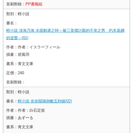
首刷附錄：
PP書籤組
類別：
輕小說
書名：
輕小說 淡海乃海 水面動盪之時～被三英傑討厭的不幸之男 朽木基綱
的逆襲～(01)
作者：
作者：イスラーフィール
插畫：碧風羽
書系：
青文文庫
定價：
240
首刷附錄：
類別：
輕小說
書名：
輕小說 奈奈闖禍倒數五秒鐘(02)
作者：
作者：白石定規
插畫：あずーる
書系：
青文文庫