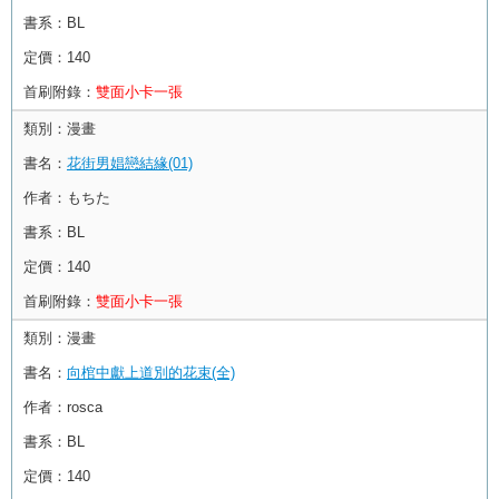
書系：
BL
定價：
140
首刷附錄：
雙面小卡一張
類別：
漫畫
書名：
花街男娼戀結緣(01)
作者：
もちた
書系：
BL
定價：
140
首刷附錄：
雙面小卡一張
類別：
漫畫
書名：
向棺中獻上道別的花束(全)
作者：
rosca
書系：
BL
定價：
140