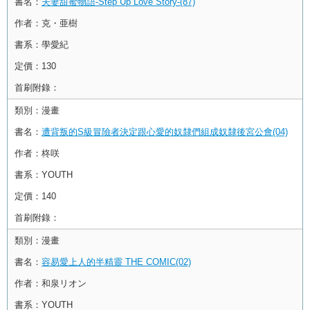
書名：
夫妻甜蜜物語-Step Up Love Story-(87)
作者：
克・亜樹
書系：
學愛紀
定價：
130
首刷附錄：
類別：
漫畫
書名：
遭背叛的S級冒險者決定跟心愛的奴隸們組成奴隸後宮公會(04)
作者：
柊咲
書系：
YOUTH
定價：
140
首刷附錄：
類別：
漫畫
書名：
容易愛上人的半精靈 THE COMIC(02)
作者：
和泉リオン
書系：
YOUTH