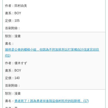
作者：
田村由美
書系：
BOY
定價：
105
首刷附錄：
類別：
漫畫
書名：
雖然是公會的櫃檯小姐，但因為不想加班所以打算獨自討伐迷宮頭目
(01)
作者：
優木すず
書系：
BOY
定價：
140
首刷附錄：
類別：
漫畫
書名：
勇者死了！因為勇者掉進我這個村民挖的陷阱裡。(17)