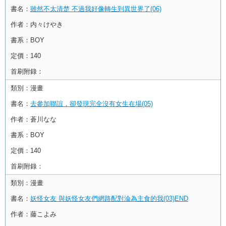
書名：
雖然不太清楚 不過我好像轉生到異世界了(06)
作者：
内々けやき
書系：
BOY
定價：
140
首刷附錄：
類別：
漫畫
書名：
去參加聯誼，卻發現完全沒有女生在場(05)
作者：
蒼川なな
書系：
BOY
定價：
140
首刷附錄：
類別：
漫畫
書名：
妖怪女友 與妖怪女友們網路配對淪為主食的我(03)END
作者：
藤こよみ