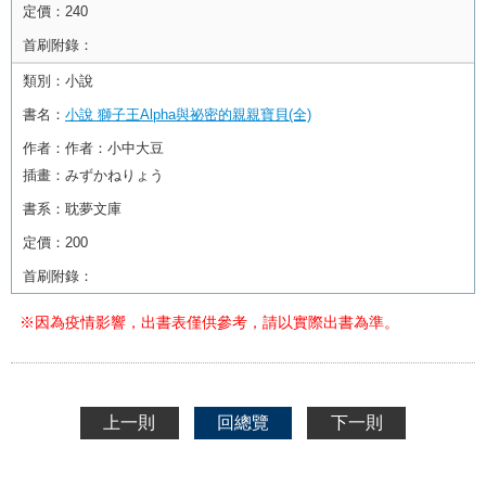
定價：
240
首刷附錄：
類別：
小說
書名：
小說 獅子王Alpha與祕密的親親寶貝(全)
作者：
作者：小中大豆
插畫：みずかねりょう
書系：
耽夢文庫
定價：
200
首刷附錄：
※因為疫情影響，出書表僅供參考，請以實際出書為準。
上一則
回總覽
下一則