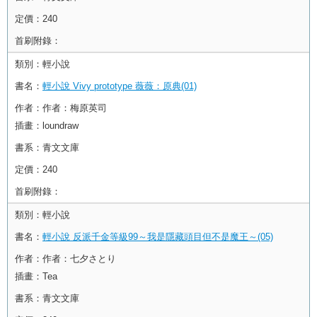
定價：
240
首刷附錄：
類別：
輕小說
書名：
輕小說 Vivy prototype 薇薇：原典(01)
作者：
作者：梅原英司
插畫：loundraw
書系：
青文文庫
定價：
240
首刷附錄：
類別：
輕小說
書名：
輕小說 反派千金等級99～我是隱藏頭目但不是魔王～(05)
作者：
作者：七夕さとり
插畫：Tea
書系：
青文文庫