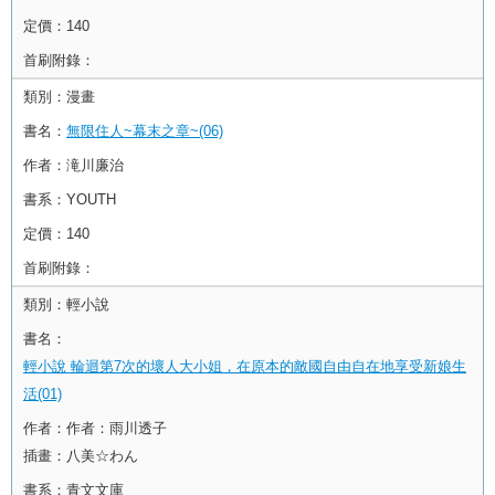
定價：
140
首刷附錄：
類別：
漫畫
書名：
無限住人~幕末之章~(06)
作者：
滝川廉治
書系：
YOUTH
定價：
140
首刷附錄：
類別：
輕小說
書名：
輕小說 輪迴第7次的壞人大小姐，在原本的敵國自由自在地享受新娘生
活(01)
作者：
作者：雨川透子
插畫：八美☆わん
書系：
青文文庫