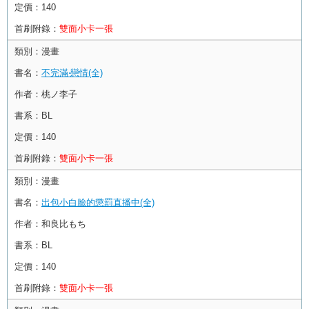
定價：
140
首刷附錄：
雙面小卡一張
類別：
漫畫
書名：
不完滿‧戀情(全)
作者：
桃ノ李子
書系：
BL
定價：
140
首刷附錄：
雙面小卡一張
類別：
漫畫
書名：
出包小白臉的懲罰直播中(全)
作者：
和良比もち
書系：
BL
定價：
140
首刷附錄：
雙面小卡一張