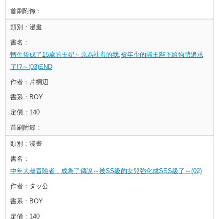
首刷附錄：
類別：
漫畫
書名：
轉生後成了15歲的王妃～原為社畜的我,被年少的國王陛下給強勢追求
了!?～(03)END
作者：
片桐辺
書系：
BOY
定價：
140
首刷附錄：
類別：
漫畫
書名：
中年大叔冒險者，成為了傳說～被SS級的女兒強化成SSS級了～(02)
作者：
タッ公
書系：
BOY
定價：
140