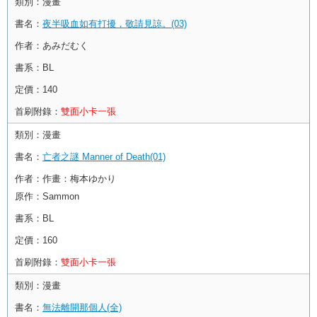
類別：
漫畫
書名：
夜半吸血如有打擾，敬請見諒。(03)
作者：
あみだむく
書系：
BL
定價：
140
首刷附錄：
雙面小卡一張
類別：
漫畫
書名：
亡者之謎 Manner of Death(01)
作者：
作畫：梅本ゆかり
原作：Sammon
書系：
BL
定價：
160
首刷附錄：
雙面小卡一張
類別：
漫畫
書名：
無法離開那個人(全)