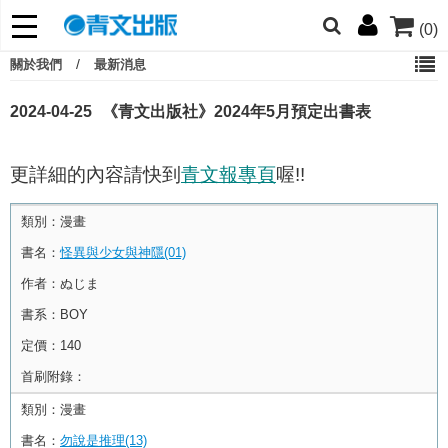
(0)
們，提高警覺！
/
關於我們
最新消息
哆啦
柯南
寶可夢
迷宮飯
我推
2024-04-25
《青文出版社》2024年5月預定出書表
更詳細的內容請快到
青文報專頁
喔!!
類別：
漫畫
書名：
怪異與少女與神隱(01)
作者：
ぬじま
書系：
BOY
定價：
140
首刷附錄：
類別：
漫畫
書名：
勿說是推理(13)