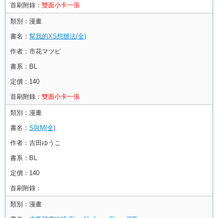
首刷附錄：
雙面小卡一張
類別：
漫畫
書名：
幫我的XS想辦法(全)
作者：
市花マツビ
書系：
BL
定價：
140
首刷附錄：
雙面小卡一張
類別：
漫畫
書名：
S與M(全)
作者：
吉田ゆうこ
書系：
BL
定價：
140
首刷附錄：
類別：
漫畫