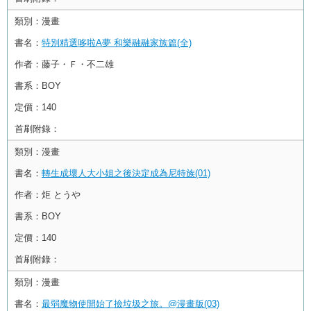
類別：
漫畫
書名：
特別精選哆啦A夢 和樂融融家族篇(全)
作者：
藤子・Ｆ・不二雄
書系：
BOY
定價：
140
首刷附錄：
類別：
漫畫
書名：
轉生成壞人大小姐之後決定成為尼特族(01)
作者：
炬 とうや
書系：
BOY
定價：
140
首刷附錄：
類別：
漫畫
書名：
最弱魔物使開始了撿垃圾之旅。@漫畫版(03)