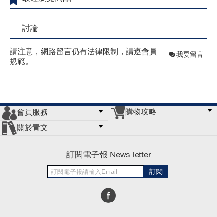
討論
請注意，網路留言仍有法律限制，請遵會員
我要留言
規範。
購物攻略
會員服務
常見問題
購物說明
訂單查詢
門市據點
關於青文
會員辦法
客服信箱
隱私條款
網站導覽
公司簡介
最新消息
版權聲明
訂閱電子報 News letter
訂閱