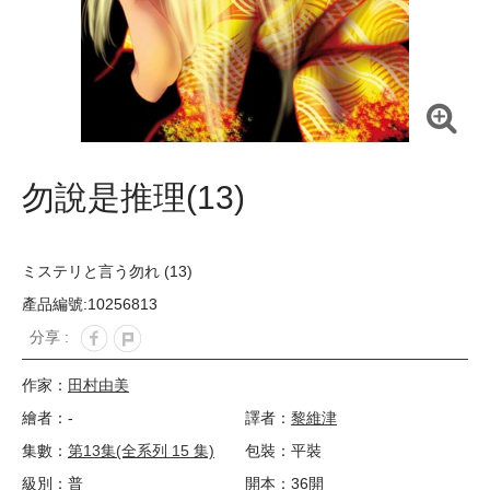
勿說是推理(13)
ミステリと言う勿れ (13)
產品編號:10256813
分享 :
作家：
田村由美
繪者：-
譯者：
黎維津
集數：
第13集(全系列 15 集)
包裝：平裝
級別：普
開本：36開