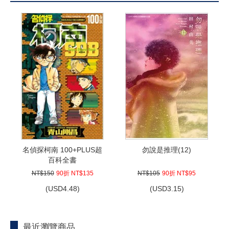
名偵探柯南 100+PLUS超
勿說是推理(12)
百科全書
NT$150
90折 NT$135
NT$105
90折 NT$95
(
USD
4.48)
(
USD
3.15)
最近瀏覽商品