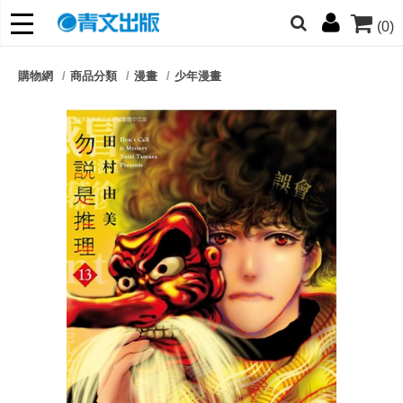
(0)
網的朋友們，提高警覺！
購物網
商品分類
漫畫
少年漫畫
哆啦
柯南
寶可夢
迷宮飯
我推