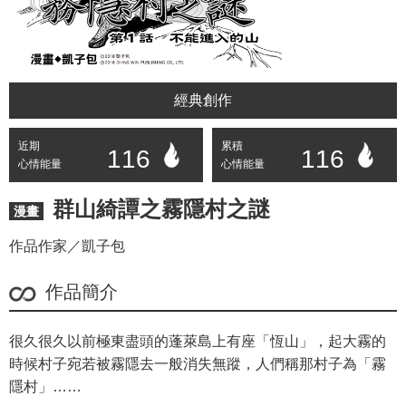
經典創作
近期
累積
116
116
心情能量
心情能量
群山綺譚之霧隱村之謎
漫畫
作品作家／凱子包
作品簡介
很久很久以前極東盡頭的蓬萊島上有座「恆山」，起大霧的
時候村子宛若被霧隱去一般消失無蹤，人們稱那村子為「霧
隱村」……