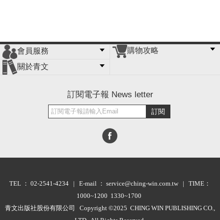
購物攻略
會員服務
常見問題
購物說明
訂單查詢
門市據點
關於青文
會員辦法
客服信箱
隱私條款
網站導覽
公司簡介
最新消息
版權聲明
訂閱電子報 News letter
訂閱
TEL ： 02-2541-4234 | E-mail ： service@ching-win.com.tw | TIME：
1000~1200 1330~1700
青文出版社股份有限公司 Copyright ©2025 CHING WIN PUBLISHING CO.,