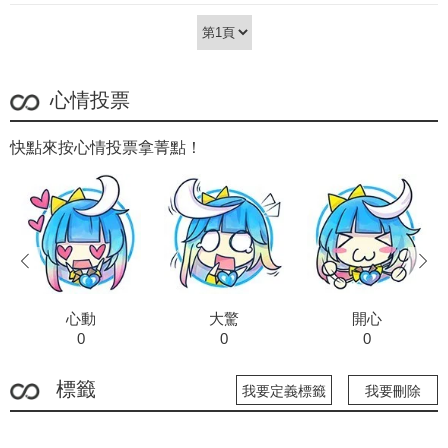
心情投票
快點來按心情投票拿菁點！
prev
next
心動
大驚
開心
0
0
0
標籤
我要定義標籤
我要刪除