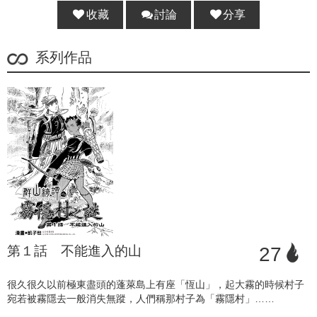
收藏
討論
分享
分享 :
系列作品
第１話 不能進入的山
27
很久很久以前極東盡頭的蓬萊島上有座「恆山」，起大霧的時候村子
宛若被霧隱去一般消失無蹤，人們稱那村子為「霧隱村」……