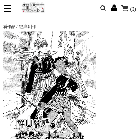
(0)
網的朋友們，提高警覺！
/
經典創作
看作品
哆啦
柯南
寶可夢
迷宮飯
我推