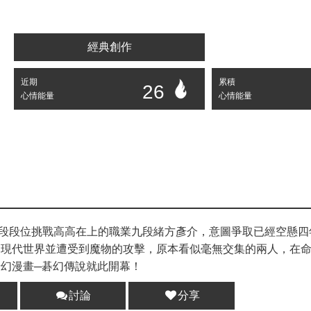
經典創作
近期
累積
26
心情能量
心情能量
段段位挑戰高高在上的職業九段緒方彥介，意圖爭取已經空懸四
到現代世界並遭受到魔物的攻擊，原本看似毫無交集的兩人，在
奇幻漫畫─碁幻傳說就此開幕！
討論
分享
分享 :