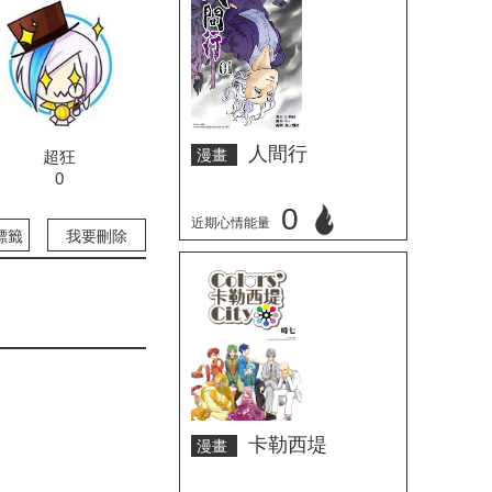
人間行
漫畫
超狂
0
0
近期心情能量
標籤
我要刪除
立刻心情投票
卡勒西堤
漫畫