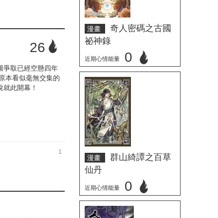
奇人密碼之古國
漫畫
祕神錄
26
0
近期心情能量
圖爭取已經空懸四年
原本看似毫無交集的
立刻心情投票
說就此開幕！
1
群山綺譚之百草
漫畫
仙丹
0
近期心情能量
立刻心情投票