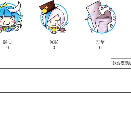
開心
沉默
打擊
0
0
0
我要定義