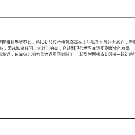
晉圍棋棋手弈亞仁，將以初段段位挑戰高高在上的職業九段緒方彥介，意
同時，因緣際會解開上古封印的堯，穿越到現代世界並遭受到魔物的攻擊，
蹟相遇，依靠彼此的力量渡過重重難關！！ 新型態圍棋奇幻漫畫─碁幻傳