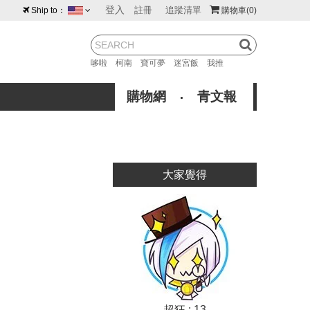
登入
註冊
追蹤清單
Ship to：
購物車
(0)
台灣
紐西蘭
馬來西亞
哆啦
柯南
寶可夢
迷宮飯
我推
荷蘭
英國
澳大利亞
購物網
青文報
新加坡
加拿大
日本
美國
香港
韓國
大家覺得
澳門
菲律賓
超狂 : 13