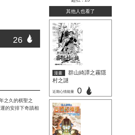
其他人也看了
26
群山綺譚之霧隱
漫畫
村之謎
0
近期心情能量
年之久的棋聖之
立刻心情投票
命運的安排下奇蹟相