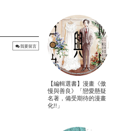
我要留言
【編輯選書】漫畫《傲
慢與善良》「戀愛懸疑
名著，備受期待的漫畫
化!!」