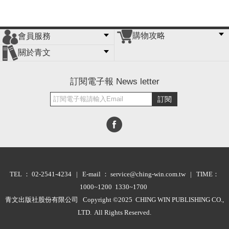
購物攻略
會員服務
常見問題
購物說明
訂單查詢
門市據點
關於青文
會員辦法
客服信箱
隱私條款
網站導覽
公司簡介
最新消息
版權聲明
訂閱電子報 News letter
訂閱
TEL ： 02-2541-4234 | E-mail ： service@ching-win.com.tw | TIME：
1000~1200 1330~1700
青文出版社股份有限公司 Copyright ©2025 CHING WIN PUBLISHING CO.,
LTD. All Rights Reserved.