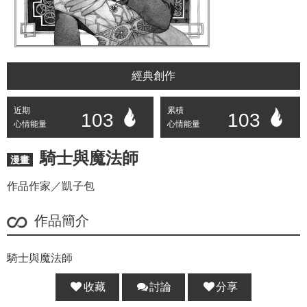
經典創作
近期
累積
103
103
心情能量
心情能量
騎士與魔法師
漫畫
作品作家／凱子包
作品簡介
騎士與魔法師
收藏
討論
分享
分享 :