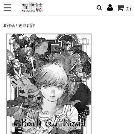
(0)
網的朋友們，提高警覺！
/
經典創作
看作品
哆啦
柯南
寶可夢
迷宮飯
我推