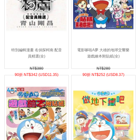
特別編輯漫畫 名偵探柯南 配音
電影哆啦A夢 大雄的地球交響樂
員精選(全)
遊戲繪本附貼紙(全)
NT$380
NT$280
90折 NT$
342 (
USD
11.35)
90折 NT$
252 (
USD
8.37)