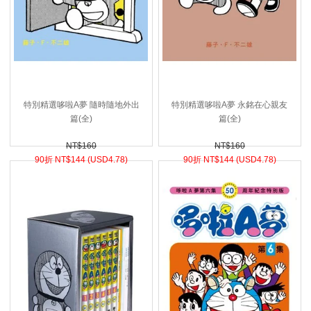
特別精選哆啦A夢 隨時隨地外出
特別精選哆啦A夢 永銘在心親友
篇(全)
篇(全)
NT$160
NT$160
90折 NT$
144 (
USD
4.78)
90折 NT$
144 (
USD
4.78)