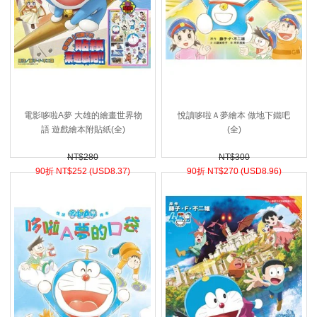
電影哆啦A夢 大雄的繪畫世界物
悅讀哆啦Ａ夢繪本 做地下鐵吧
語 遊戲繪本附貼紙(全)
(全)
NT$280
NT$300
90折 NT$
252 (
USD
8.37)
90折 NT$
270 (
USD
8.96)