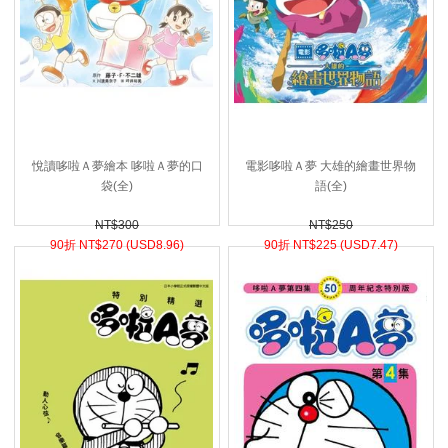
悅讀哆啦Ａ夢繪本 哆啦Ａ夢的口
電影哆啦Ａ夢 大雄的繪畫世界物
袋(全)
語(全)
NT$300
NT$250
90折 NT$
270 (
USD
8.96)
90折 NT$
225 (
USD
7.47)