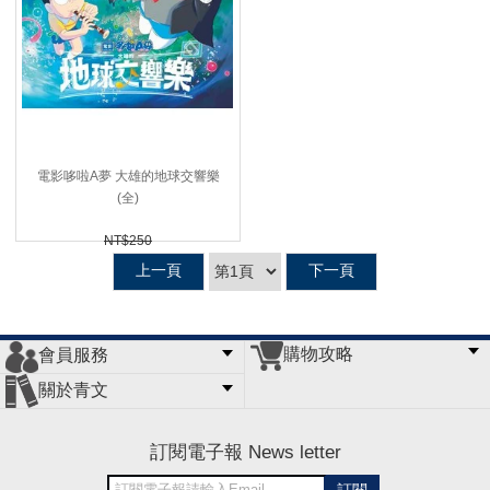
電影哆啦A夢 大雄的地球交響樂
(全)
NT$250
90折 NT$
225 (
USD
7.47)
上一頁
下一頁
購物攻略
會員服務
常見問題
購物說明
訂單查詢
門市據點
關於青文
會員辦法
客服信箱
隱私條款
網站導覽
公司簡介
最新消息
版權聲明
訂閱電子報 News letter
訂閱