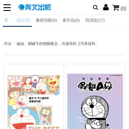
(0)
朋友們，提高警覺！
產 品(275)
書籍預購(0)
看作品(0)
找消息(17)
哆啦
柯南
寶可夢
迷宮飯
我推
符合「
」關鍵字的相關產品，共搜尋到
筆資料。
哆啦
275