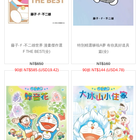
藤子‧Ｆ‧不二雄世界 漫畫傑作選
特別精選哆啦A夢 有你真好道具
F THE BEST(全)
篇(全)
NT$650
NT$160
90折 NT$
585 (
USD
19.42)
90折 NT$
144 (
USD
4.78)