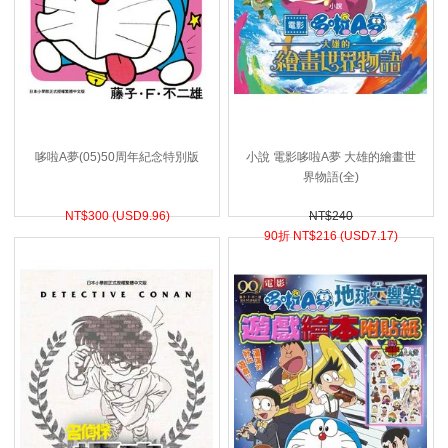
哆啦A夢(05)50周年紀念特別版
小說 電影哆啦A夢 大雄的繪畫世
界物語(全)
NT$
300 (
USD
9.96)
NT$240
90折 NT$
216 (
USD
7.17)