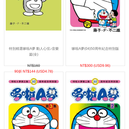
特別精選哆啦A夢 動人心弦♪音樂
哆啦A夢(04)50周年紀念特別版
篇(全)
NT$160
NT$
300 (
USD
9.96)
90折 NT$
144 (
USD
4.78)