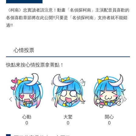
《柯南》忠實讀者請注意！動畫「名偵探柯南」主演配音員喜歡的
各個喜歡章節將在此公開!!只要是「名偵探柯南」支持者就不能錯
過!!
心情投票
快點來按心情投票拿菁點！
prev
next
心動
大驚
開心
0
0
0