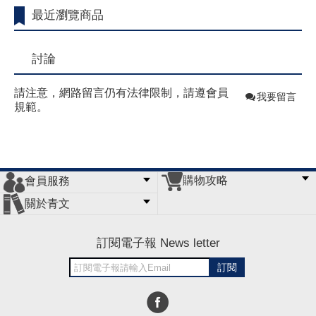
最近瀏覽商品
討論
請注意，網路留言仍有法律限制，請遵會員
我要留言
規範。
購物攻略
會員服務
常見問題
購物說明
訂單查詢
門市據點
關於青文
會員辦法
客服信箱
隱私條款
網站導覽
公司簡介
最新消息
版權聲明
訂閱電子報 News letter
訂閱