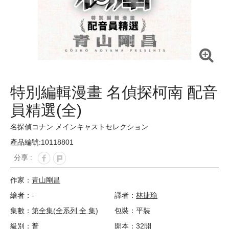
特別編輯漫畫 名偵探柯南 配音
員精選(全)
名探偵コナン メインキャストセレクション
產品編號:10118801
分享 :
作家：
青山剛昌
繪者：-
譯者：
林捷瑜
集數：
第全集(全系列 全 集)
包裝：平裝
級別：普
開本：32開