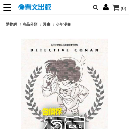
(0)
網的朋友們，提高警覺！
購物網
商品分類
漫畫
少年漫畫
哆啦
柯南
寶可夢
迷宮飯
我推