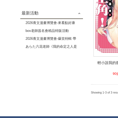
最新活動
2026青文漫畫博覽會-來看點好康
的吧 成人漫畫作品特輯-2本79折
bov老師簽名會精品特販活動
2026青文漫畫博覽會-爆笑特輯 帶
給你歡樂療癒的時光-3本82折
あらた六花老師《我的命定之人是
高貴Ω》×《伴侶未滿的我們》複
輕小說我的復
製原畫展
輕小說我的復
5.9
90
Showing 1-3 of 3 resu