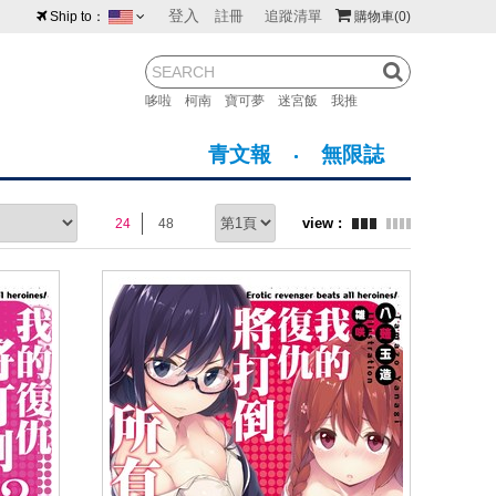
登入
註冊
追蹤清單
Ship to：
購物車
(0)
台灣
紐西蘭
馬來西亞
哆啦
柯南
寶可夢
迷宮飯
我推
荷蘭
英國
澳大利亞
青文報
無限誌
新加坡
加拿大
日本
24
48
美國
香港
韓國
澳門
菲律賓