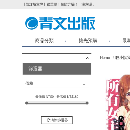
【防詐騙宣導】很重要！預防詐騙！ 注意囉，不要被騙了！請各位
商品分類
搶先預購
最
Home
輕小說我
篩選器
價格
最低價 NT$
0
- 最高價 NT$
180
清除篩選器