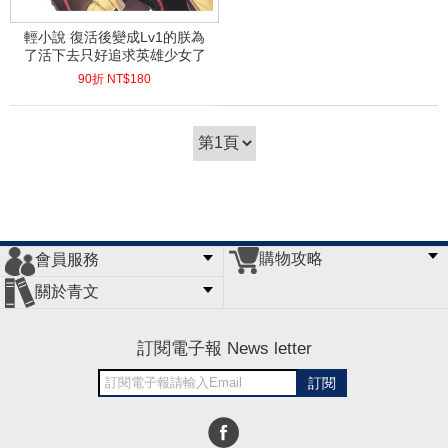
輕小說 復活後變成Lv1的朕為
了活下去只好追求英雄少女了
90折 NT$
180
(
USD
5.98)
購物攻略
會員服務
常見問題
購物說明
訂單查詢
門市據點
關於青文
會員辦法
客服信箱
隱私條款
網站導覽
公司簡介
最新消息
版權聲明
訂閱電子報 News letter
訂閱