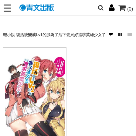
(0)
網的朋友們，提高警覺！
哆啦
柯南
寶可夢
迷宮飯
我推
輕小說 復活後變成Lv1的朕為了活下去只好追求英雄少女了