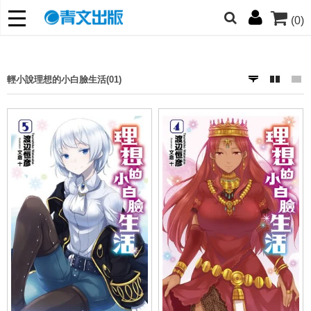
(0)
網的朋友們，提高警覺！
哆啦
柯南
寶可夢
迷宮飯
我推
輕小說理想的小白臉生活(01)