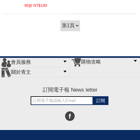
90折 NT$
189
(
USD
6.27)
購物攻略
會員服務
常見問題
購物說明
訂單查詢
門市據點
關於青文
會員辦法
客服信箱
隱私條款
網站導覽
公司簡介
最新消息
版權聲明
訂閱電子報 News letter
訂閱