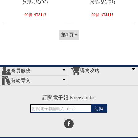
異形貼紙(02)
異形貼紙(01)
90折 NT$
117
90折 NT$
117
(
USD
3.88)
(
USD
3.88)
購物攻略
會員服務
常見問題
購物說明
訂單查詢
門市據點
關於青文
會員辦法
客服信箱
隱私條款
網站導覽
公司簡介
最新消息
版權聲明
訂閱電子報 News letter
訂閱