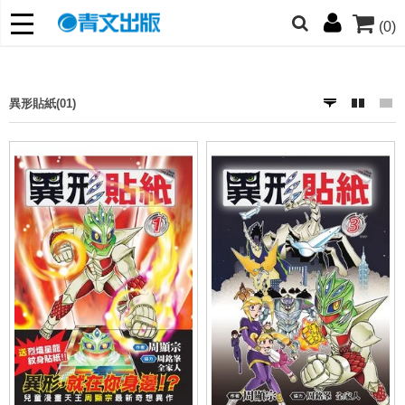
(0)
網的朋友們，提高警覺！
哆啦
柯南
寶可夢
迷宮飯
我推
異形貼紙(01)