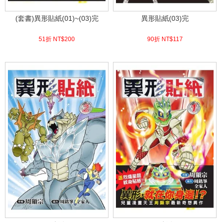
(套書)異形貼紙(01)~(03)完
異形貼紙(03)完
51折 NT$
200
90折 NT$
117
(
USD
6.64)
(
USD
3.88)