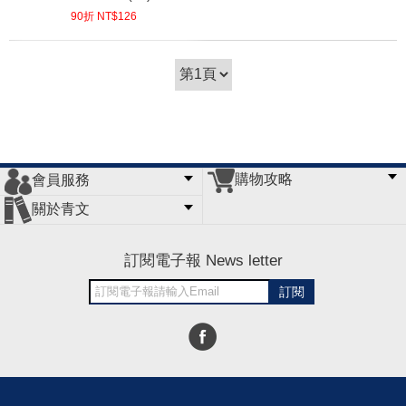
90折 NT$
126
(
USD
4.18)
購物攻略
會員服務
常見問題
購物說明
訂單查詢
門市據點
關於青文
會員辦法
客服信箱
隱私條款
網站導覽
公司簡介
最新消息
版權聲明
訂閱電子報 News letter
訂閱