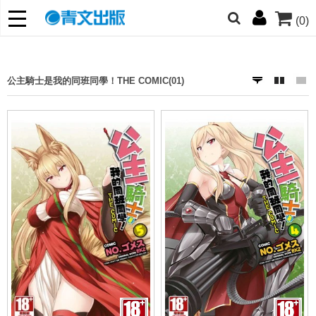
(0)
網的朋友們，提高警覺！
哆啦
柯南
寶可夢
迷宮飯
我推
公主騎士是我的同班同學！THE COMIC(01)