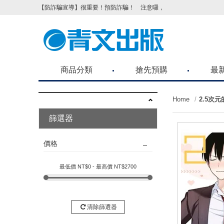
【防詐騙宣導】很重要！預防詐騙！ 注意囉，不要被騙了！請各位喜歡青文購物網
商品分類
搶先預購
最
Home
2.5次元
篩選器
價格
最低價 NT$
0
- 最高價 NT$
2700
清除篩選器