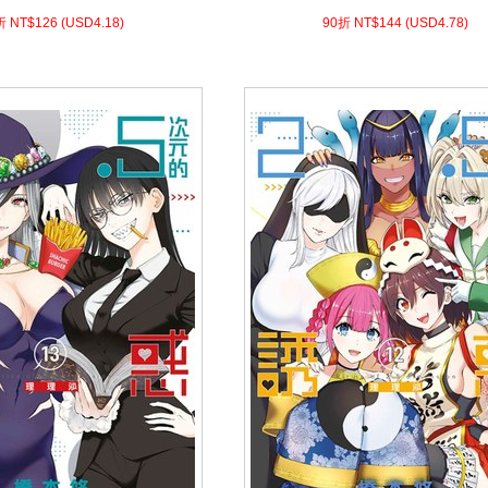
8)
USD
126 (
90折 NT$
4.78)
USD
144 (
90折 NT$
折 NT$
126
(
USD
4.18)
90折 NT$
144
(
USD
4.78)