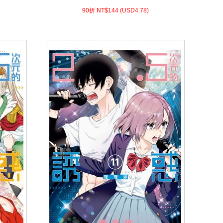
4.78)
USD
144 (
90折 NT$
90折 NT$
144
(
USD
4.78)