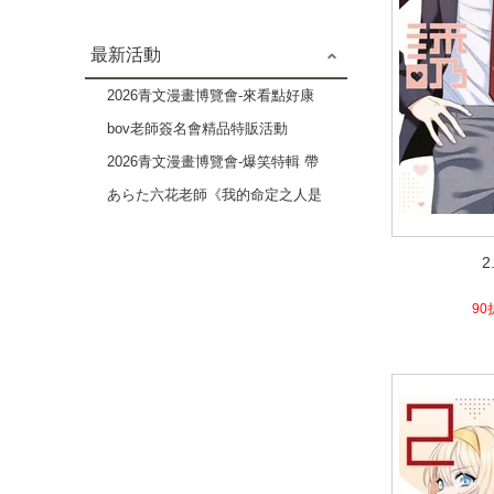
最新活動
2026青文漫畫博覽會-來看點好康
的吧 成人漫畫作品特輯-2本79折
bov老師簽名會精品特販活動
2026青文漫畫博覽會-爆笑特輯 帶
給你歡樂療癒的時光-3本82折
あらた六花老師《我的命定之人是
高貴Ω》×《伴侶未滿的我們》複
2
製原畫展
2
4.7
90