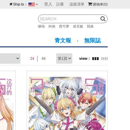
登入
註冊
追蹤清單
Ship to：
購物車
(0)
台灣
紐西蘭
馬來西亞
哆啦
柯南
寶可夢
迷宮飯
我推
荷蘭
英國
澳大利亞
青文報
無限誌
新加坡
加拿大
日本
24
48
美國
香港
韓國
澳門
菲律賓