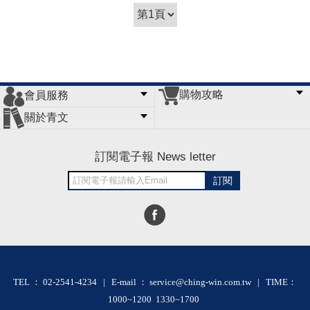
購物攻略
會員服務
常見問題
購物說明
訂單查詢
門市據點
關於青文
會員辦法
客服信箱
隱私條款
網站導覽
公司簡介
最新消息
版權聲明
訂閱電子報 News letter
訂閱
TEL ： 02-2541-4234 | E-mail ： service@ching-win.com.tw | TIME：
1000~1200 1330~1700