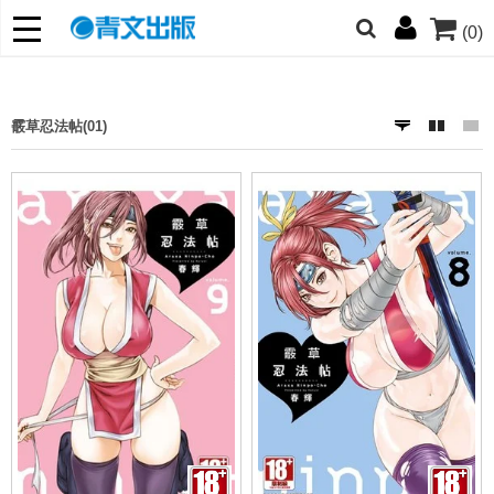
(0)
網的朋友們，提高警覺！
哆啦
柯南
寶可夢
迷宮飯
我推
霰草忍法帖(01)