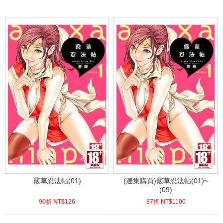
(
USD
4.18)
(
USD
4.18)
霰草忍法帖(01)
(連集購買)霰草忍法帖(01)~
(09)
90折 NT$
126
87折 NT$
1100
(
USD
4.18)
(
USD
36.52)