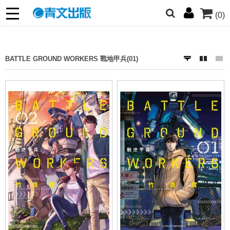
(0)
網的朋友們，提高警覺！
哆啦
柯南
寶可夢
迷宮飯
我推
BATTLE GROUND WORKERS 戰地甲兵(01)