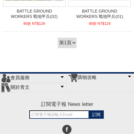
BATTLE GROUND
BATTLE GROUND
WORKERS 戰地甲兵(02)
WORKERS 戰地甲兵(01)
90折 NT$
126
90折 NT$
126
(
USD
4.18)
(
USD
4.18)
購物攻略
會員服務
常見問題
購物說明
訂單查詢
門市據點
關於青文
會員辦法
客服信箱
隱私條款
網站導覽
公司簡介
最新消息
版權聲明
訂閱電子報 News letter
訂閱