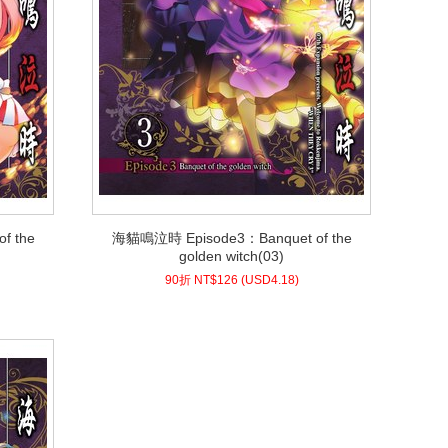
f the
海貓鳴泣時 Episode3：Banquet of the
f the
海貓鳴泣時 Episode3：Banquet of the
golden witch(03)
golden witch(03)
4.18)
USD
126 (
90折 NT$
90折 NT$
126
(
USD
4.18)