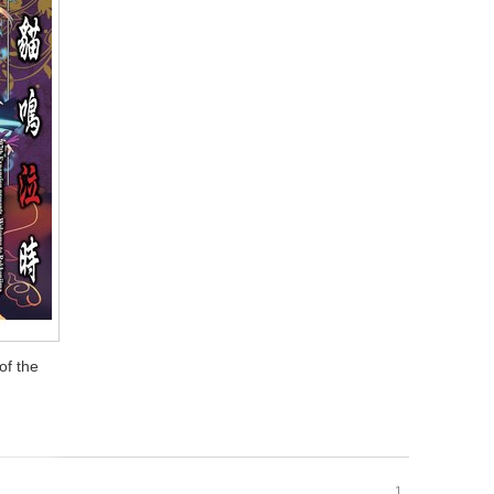
f the
f the
1