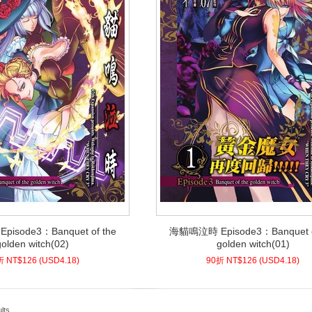
isode3：Banquet of the
海貓鳴泣時 Episode3：Banquet o
isode3：Banquet of the
海貓鳴泣時 Episode3：Banquet o
golden witch(02)
golden witch(01)
golden witch(02)
golden witch(01)
8)
USD
126 (
90折 NT$
4.18)
USD
126 (
90折 NT$
折 NT$
126
(
USD
4.18)
90折 NT$
126
(
USD
4.18)
lts