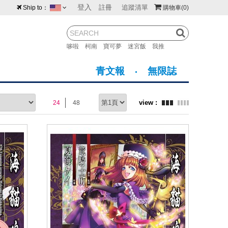
登入
註冊
追蹤清單
Ship to：
購物車
(0)
台灣
紐西蘭
馬來西亞
哆啦
柯南
寶可夢
迷宮飯
我推
荷蘭
英國
澳大利亞
青文報
無限誌
新加坡
加拿大
日本
24
48
美國
香港
韓國
澳門
菲律賓