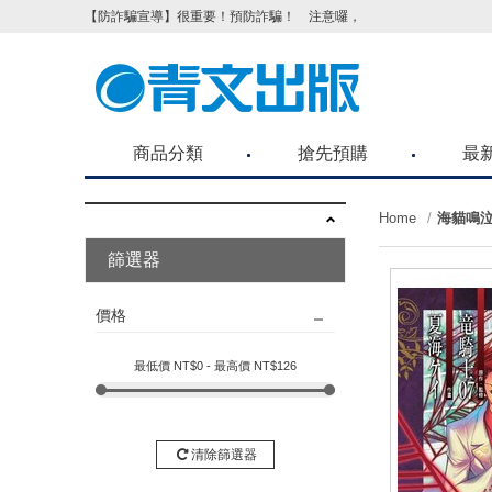
【防詐騙宣導】很重要！預防詐騙！ 注意囉，不要被騙了！請各位
商品分類
搶先預購
最
Home
海貓鳴泣時 
篩選器
價格
最低價 NT$
0
- 最高價 NT$
126
清除篩選器