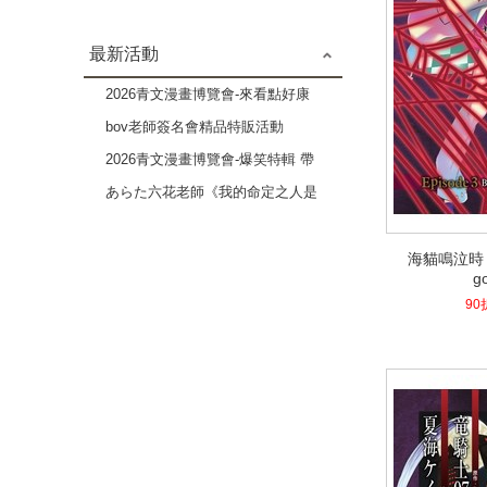
最新活動
2026青文漫畫博覽會-來看點好康
的吧 成人漫畫作品特輯-2本79折
bov老師簽名會精品特販活動
2026青文漫畫博覽會-爆笑特輯 帶
給你歡樂療癒的時光-3本82折
あらた六花老師《我的命定之人是
高貴Ω》×《伴侶未滿的我們》複
海貓鳴泣時 Ep
製原畫展
海貓鳴泣時 Ep
g
g
4.1
90