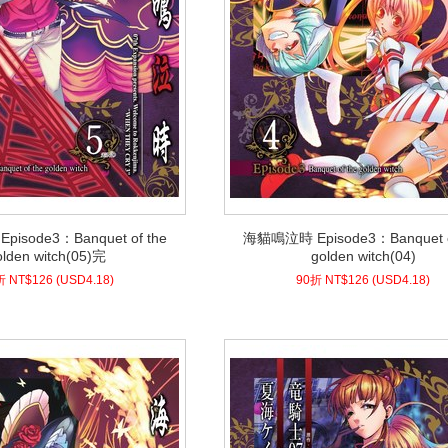
isode3：Banquet of the
海貓鳴泣時 Episode3：Banquet o
isode3：Banquet of the
海貓鳴泣時 Episode3：Banquet o
olden witch(05)完
golden witch(04)
olden witch(05)完
golden witch(04)
8)
USD
126 (
90折 NT$
4.18)
USD
126 (
90折 NT$
折 NT$
126
(
USD
4.18)
90折 NT$
126
(
USD
4.18)