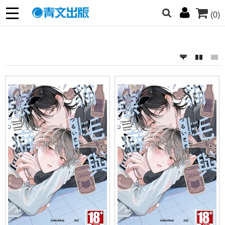
(0)
網的朋友們，提高警覺！
哆啦
柯南
寶可夢
迷宮飯
我推