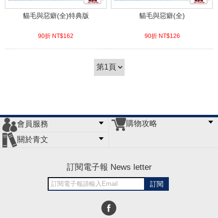
貓毛與惡癖(全)特典版
貓毛與惡癖(全)
90折 NT$
162
90折 NT$
126
(
USD
5.38)
(
USD
4.18)
購物攻略
會員服務
常見問題
購物說明
訂單查詢
門市據點
關於青文
會員辦法
客服信箱
隱私條款
網站導覽
公司簡介
最新消息
版權聲明
訂閱電子報 News letter
訂閱