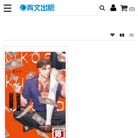
(0)
網的朋友們，提高警覺！
哆啦
柯南
寶可夢
迷宮飯
我推