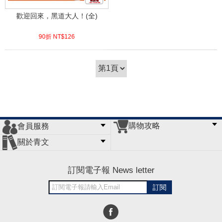
歡迎回來，黑道大人！(全)
90折 NT$
126
(
USD
4.18)
購物攻略
會員服務
常見問題
購物說明
訂單查詢
門市據點
關於青文
會員辦法
客服信箱
隱私條款
網站導覽
公司簡介
最新消息
版權聲明
訂閱電子報 News letter
訂閱