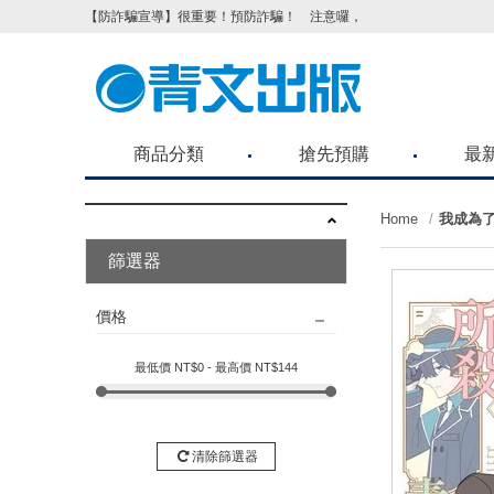
【防詐騙宣導】很重要！預防詐騙！ 注意囉，不要被騙了！請各位
商品分類
搶先預購
最
Home
我成為
篩選器
價格
最低價 NT$
0
- 最高價 NT$
144
清除篩選器
next