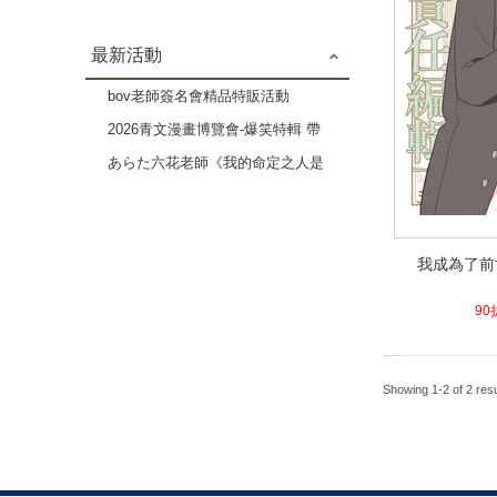
最新活動
bov老師簽名會精品特販活動
2026青文漫畫博覽會-爆笑特輯 帶
給你歡樂療癒的時光-3本82折
あらた六花老師《我的命定之人是
高貴Ω》×《伴侶未滿的我們》複
製原畫展
我成為了前
我成為了前
4.7
90
Showing 1-2 of 2 resu