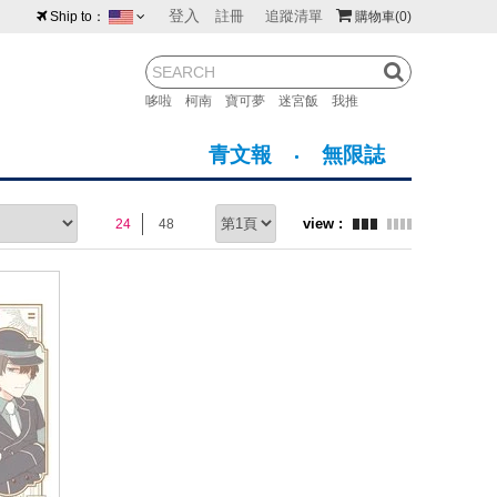
登入
註冊
追蹤清單
Ship to：
購物車
(0)
台灣
紐西蘭
馬來西亞
哆啦
柯南
寶可夢
迷宮飯
我推
荷蘭
英國
澳大利亞
青文報
無限誌
新加坡
加拿大
日本
24
48
美國
香港
韓國
澳門
菲律賓
prev