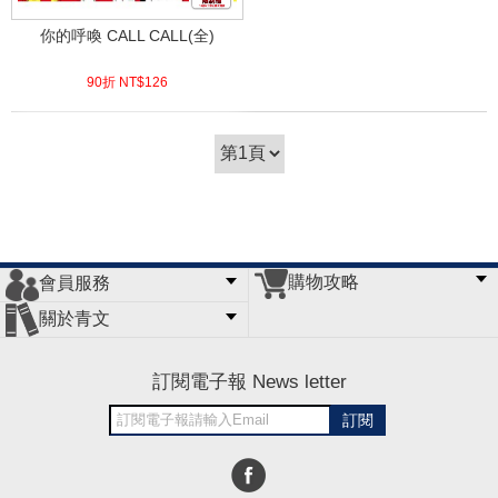
你的呼喚 CALL CALL(全)
90折 NT$
126
(
USD
4.18)
購物攻略
會員服務
常見問題
購物說明
訂單查詢
門市據點
關於青文
會員辦法
客服信箱
隱私條款
網站導覽
公司簡介
最新消息
版權聲明
訂閱電子報 News letter
訂閱