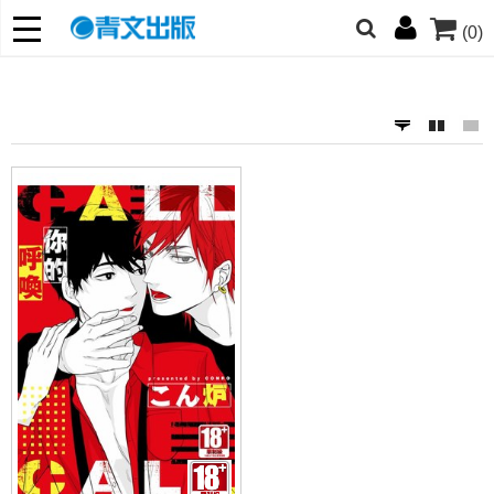
(0)
網的朋友們，提高警覺！
哆啦
柯南
寶可夢
迷宮飯
我推