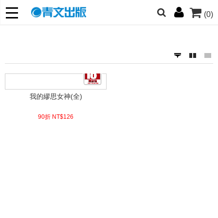
(0)
網的朋友們，提高警覺！
哆啦
柯南
寶可夢
迷宮飯
我推
我的繆思女神(全)
90折 NT$
126
(
USD
4.18)