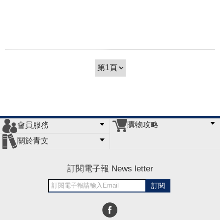
購物攻略
會員服務
常見問題
購物說明
訂單查詢
門市據點
關於青文
會員辦法
客服信箱
隱私條款
網站導覽
公司簡介
最新消息
版權聲明
訂閱電子報 News letter
訂閱