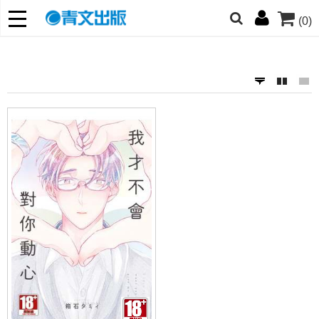
(0)
網的朋友們，提高警覺！
哆啦
柯南
寶可夢
迷宮飯
我推