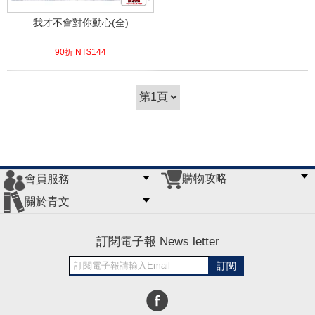
我才不會對你動心(全)
90折 NT$
144
(
USD
4.78)
購物攻略
會員服務
常見問題
購物說明
訂單查詢
門市據點
關於青文
會員辦法
客服信箱
隱私條款
網站導覽
公司簡介
最新消息
版權聲明
訂閱電子報 News letter
訂閱