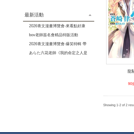
最新活動
2026青文漫畫博覽會-來看點好康
的吧 成人漫畫作品特輯-2本79折
bov老師簽名會精品特販活動
2026青文漫畫博覽會-爆笑特輯 帶
給你歡樂療癒的時光-3本82折
あらた六花老師《我的命定之人是
高貴Ω》×《伴侶未滿的我們》複
龍
製原畫展
龍
4.1
90
Showing 1-2 of 2 resu