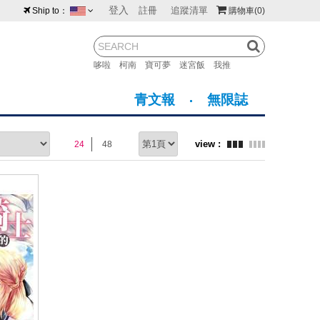
登入
註冊
追蹤清單
Ship to：
購物車
(0)
台灣
紐西蘭
馬來西亞
哆啦
柯南
寶可夢
迷宮飯
我推
荷蘭
英國
澳大利亞
青文報
無限誌
新加坡
加拿大
日本
24
48
美國
香港
韓國
澳門
菲律賓