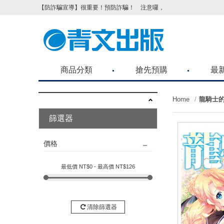
【防詐騙宣導】很重要！預防詐騙！ 注意囉，不要被騙了！請各位
商品分類
搶先預購
最
Home
龍騎士的
篩選器
價格
最低價 NT$
0
- 最高價 NT$
126
清除篩選器