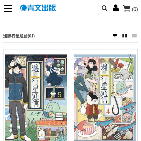
(0)
網的朋友們，提高警覺！
哆啦
柯南
寶可夢
迷宮飯
我推
邊際行星通信(01)