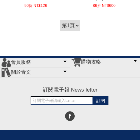
90折 NT$
126
86折 NT$
600
(
USD
4.18)
(
USD
19.92)
購物攻略
會員服務
常見問題
購物說明
訂單查詢
門市據點
關於青文
會員辦法
客服信箱
隱私條款
網站導覽
公司簡介
最新消息
版權聲明
訂閱電子報 News letter
訂閱