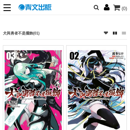
(0)
網的朋友們，提高警覺！
哆啦
柯南
寶可夢
迷宮飯
我推
犬與勇者不是擺飾(01)