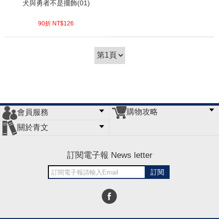
犬與勇者不是擺飾(01)
90折 NT$
126
(
USD
4.18)
購物攻略
會員服務
常見問題
購物說明
訂單查詢
門市據點
關於青文
會員辦法
客服信箱
隱私條款
網站導覽
公司簡介
最新消息
版權聲明
訂閱電子報 News letter
訂閱