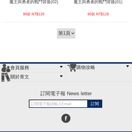
魔王與勇者的戰鬥背後(02)
魔王與勇者的戰鬥背後(01)
90折 NT$
126
90折 NT$
126
(
USD
4.18)
(
USD
4.18)
購物攻略
會員服務
常見問題
購物說明
訂單查詢
門市據點
關於青文
會員辦法
客服信箱
隱私條款
網站導覽
公司簡介
最新消息
版權聲明
訂閱電子報 News letter
訂閱