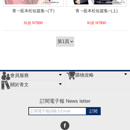
青 ─藍本松短篇集─(下)
青 ─藍本松短篇集─(上)
91折 NT$
90
91折 NT$
90
(
USD
2.99)
(
USD
2.99)
購物攻略
會員服務
常見問題
購物說明
訂單查詢
門市據點
關於青文
會員辦法
客服信箱
隱私條款
網站導覽
公司簡介
最新消息
版權聲明
訂閱電子報 News letter
訂閱