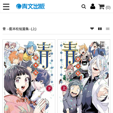
(0)
網的朋友們，提高警覺！
哆啦
柯南
寶可夢
迷宮飯
我推
青 ─藍本松短篇集─(上)