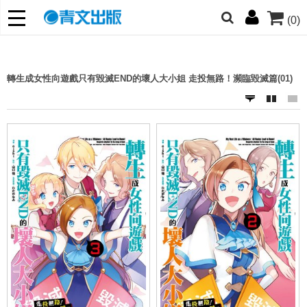
(0)
網的朋友們，提高警覺！
哆啦
柯南
寶可夢
迷宮飯
我推
轉生成女性向遊戲只有毀滅END的壞人大小姐 走投無路！瀕臨毀滅篇(01)