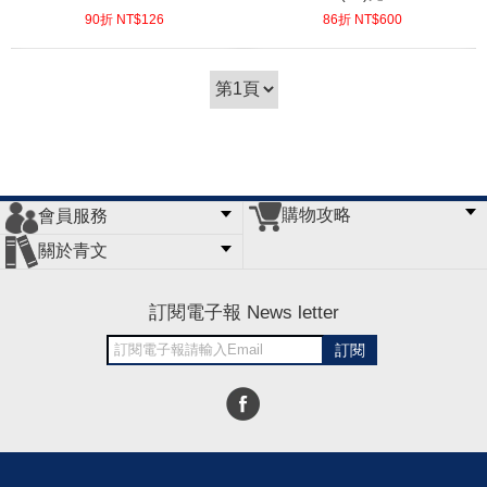
90折 NT$
126
86折 NT$
600
(
USD
4.18)
(
USD
19.92)
購物攻略
會員服務
常見問題
購物說明
訂單查詢
門市據點
關於青文
會員辦法
客服信箱
隱私條款
網站導覽
公司簡介
最新消息
版權聲明
訂閱電子報 News letter
訂閱