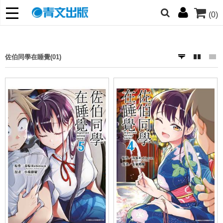
(0)
網的朋友們，提高警覺！
哆啦
柯南
寶可夢
迷宮飯
我推
佐伯同學在睡覺(01)