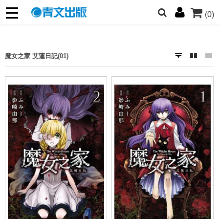
(0)
網的朋友們，提高警覺！
哆啦
柯南
寶可夢
迷宮飯
我推
魔女之家 艾蓮日記(01)