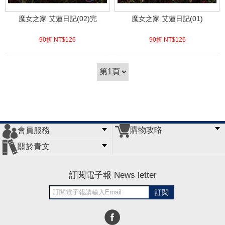
魔女之家 艾蓮日記(02)完
魔女之家 艾蓮日記(01)
90折 NT$
126
90折 NT$
126
(
USD
4.18)
(
USD
4.18)
購物攻略
會員服務
常見問題
購物說明
訂單查詢
門市據點
關於青文
會員辦法
客服信箱
隱私條款
網站導覽
公司簡介
最新消息
版權聲明
訂閱電子報 News letter
訂閱