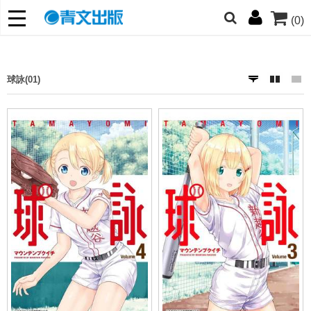
(0)
網的朋友們，提高警覺！
哆啦
柯南
寶可夢
迷宮飯
我推
球詠(01)