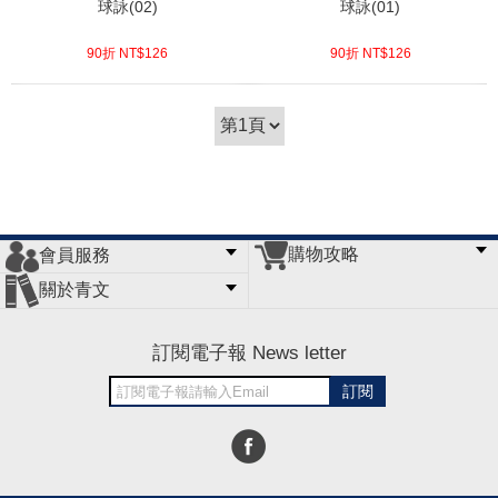
球詠(02)
球詠(01)
90折 NT$
126
90折 NT$
126
(
USD
4.18)
(
USD
4.18)
購物攻略
會員服務
常見問題
購物說明
訂單查詢
門市據點
關於青文
會員辦法
客服信箱
隱私條款
網站導覽
公司簡介
最新消息
版權聲明
訂閱電子報 News letter
訂閱