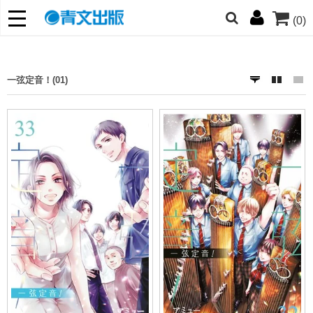
(0)
的朋友們，提高警覺！
哆啦
柯南
寶可夢
迷宮飯
我推
一弦定音！(01)