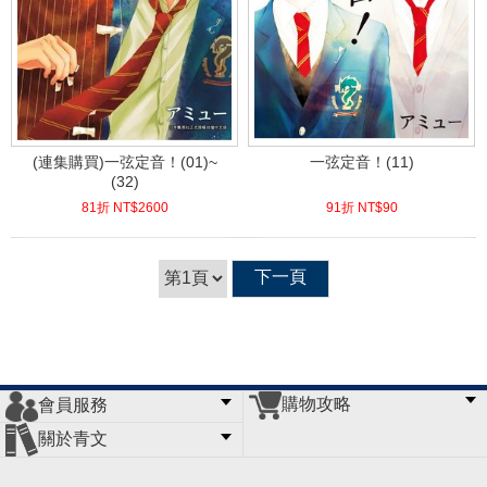
(連集購買)一弦定音！(01)~
一弦定音！(11)
(32)
81折 NT$
2600
91折 NT$
90
(
USD
86.32)
(
USD
2.99)
下一頁
購物攻略
會員服務
常見問題
購物說明
訂單查詢
門市據點
關於青文
會員辦法
客服信箱
隱私條款
網站導覽
公司簡介
最新消息
版權聲明