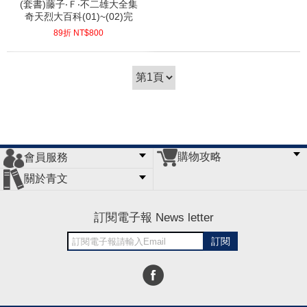
(套書)藤子‧Ｆ‧不二雄大全集
奇天烈大百科(01)~(02)完
89折 NT$
800
(
USD
26.56)
購物攻略
會員服務
常見問題
購物說明
訂單查詢
門市據點
關於青文
會員辦法
客服信箱
隱私條款
網站導覽
公司簡介
最新消息
版權聲明
訂閱電子報 News letter
訂閱