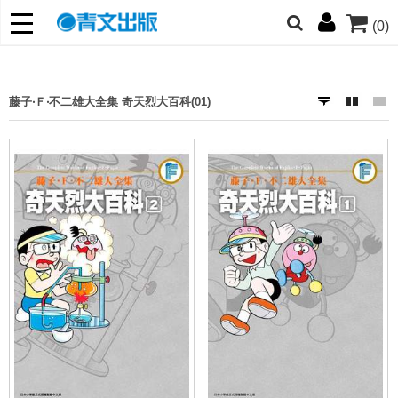
(0)
網的朋友們，提高警覺！
哆啦
柯南
寶可夢
迷宮飯
我推
藤子‧Ｆ‧不二雄大全集 奇天烈大百科(01)