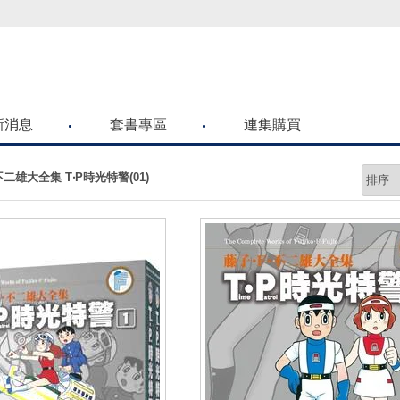
喜歡青文購物網的朋友們，提高警覺！
新消息
套書專區
連集購買
不二雄大全集 T‧P時光特警(01)