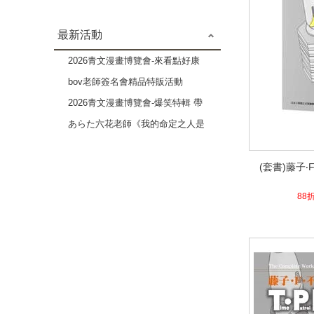
最新活動
2026青文漫畫博覽會-來看點好康
的吧 成人漫畫作品特輯-2本79折
bov老師簽名會精品特販活動
2026青文漫畫博覽會-爆笑特輯 帶
給你歡樂療癒的時光-3本82折
あらた六花老師《我的命定之人是
高貴Ω》×《伴侶未滿的我們》複
(套書)藤子‧
製原畫展
(套書)藤子‧
33.2
88折