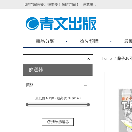
【防詐騙宣導】很重要！預防詐騙！ 注意囉，不要被騙了！請各位
商品分類
搶先預購
最
Home
藤子.F.
篩選器
價格
最低價 NT$
0
- 最高價 NT$
1140
清除篩選器