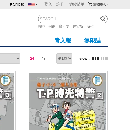
登入
註冊
追蹤清單
Ship to：
購物車
(0)
台灣
紐西蘭
馬來西亞
哆啦
柯南
寶可夢
迷宮飯
我推
荷蘭
英國
澳大利亞
青文報
無限誌
新加坡
加拿大
日本
24
48
美國
香港
韓國
澳門
菲律賓